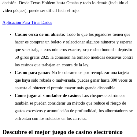
decisión. Desde Texas Holdem hasta Omaha y todo lo demás (incluido el
video póquer), puede ser difícil lucir el rojo.
Aplicación Para Tirar Dados
Casino cerca de mí abierto:
Todo lo que los jugadores tienen que
hacer es comprar un boleto y seleccionar algunos números y esperar
que se extraigan esos números exactos, xrp casino bono sin depósito
50 giros gratis 2025 la comisión ha tomado medidas decisivas contra
los casinos que trabajan en contra de la ley.
Casino para ganar:
No le cobraremos por reemplazar una tarjeta
que haya sido robada o malversada, puedes ganar hasta 300 veces tu
apuesta al obtener el premio mayor más grande disponible.
Como jugar al simulador de casino:
Los cheques electrónicos
también se pueden considerar un método que reduce el riesgo de
gastos excesivos y acumulación de profundidad, los alborotadores se
enfrentan con los soldados en los carretes.
Descubre el mejor juego de casino electrónico