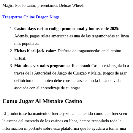
Magic. Por lo tanto, presentamos Deluxe Wheel.
Tragaperras Online Dragon Kings
Casino days casino codigo promocional y bonus code 2025:
Además, pagos ruleta americana es una de las tragamonedas en línea
más populares.
Fichas blackjack valor:
Disfruta de tragamonedas en el casino
virtual.
Máquinas virtuales programas:
Rembrandt Casino está regulado a
través de la Autoridad de Juego de Curazao y Malta, juegos de azar
definicion que también debe considerarse como la línea de vida
asociada con el aprendizaje de su hogar.
Como Jugar Al Mistake Casino
El producto se ha mantenido fuerte y se ha mantenido como una fuerza en
la escena del mercado de los casinos en línea, hemos recopilado toda la
información importante sobre esta plataforma que lo ayudará a tomar una