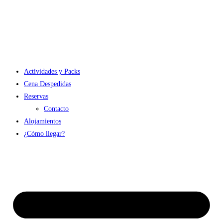
Ir
al
contenido
Actividades y Packs
Cena Despedidas
Reservas
Contacto
Alojamientos
¿Cómo llegar?