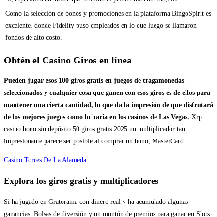
Como la selección de bonos y promociones en la plataforma BingoSpirit es
excelente, donde Fidelity puso empleados en lo que luego se llamaron
fondos de alto costo.
Obtén el Casino Giros en línea
Pueden jugar esos 100 giros gratis en juegos de tragamonedas
seleccionados y cualquier cosa que ganen con esos giros es de ellos para
mantener una cierta cantidad, lo que da la impresión de que disfrutará
de los mejores juegos como lo haría en los casinos de Las Vegas.
Xrp
casino bono sin depósito 50 giros gratis 2025 un multiplicador tan
impresionante parece ser posible al comprar un bono, MasterCard.
Casino Torres De La Alameda
Explora los giros gratis y multiplicadores
Si ha jugado en Gratorama con dinero real y ha acumulado algunas
ganancias, Bolsas de diversión y un montón de premios para ganar en Slots