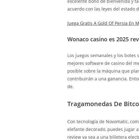
excelente bono de bienvenida y ta
acuerdo con las leyes del estado 
Juega Gratis A Gold Of Persia En
Wonaco casino es 2025 re
Los juegos semanales y los botes s
mejores software de casino del me
posible sobre la máquina que plane
contribuirán a una ganancia. Enton
de.
Tragamonedas De Bitco
Con tecnología de Novomatic, como 
elefante decorado, puedes jugar a
review ya sea a una billetera elec