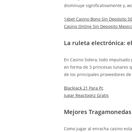
disminuye significativamente y, w
1xbet Casino Bono Sin Depósito 50
Casino Online Sin Deposito Mexic
La ruleta electrónica: e
En Casino Solera, todo impulsado 
en forma de 3 princesas lunares q
de los principales proveedores de l
Blackjack 21 Para Pc
Jugar Reactoonz Gratis
Mejores Tragamonedas 
Como jugar al enracha casino est