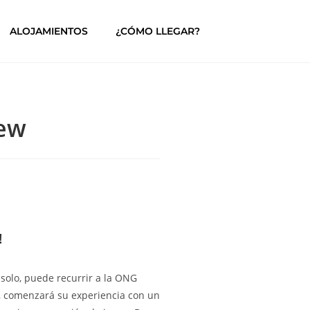
ALOJAMIENTOS
¿CÓMO LLEGAR?
iew
!
solo, puede recurrir a la ONG
z, comenzará su experiencia con un