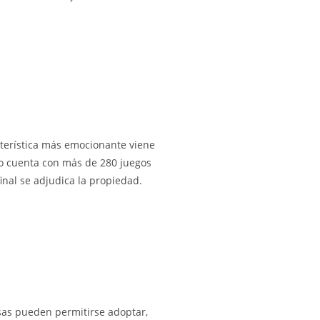
cterística más emocionante viene
no cuenta con más de 280 juegos
final se adjudica la propiedad.
sas pueden permitirse adoptar,