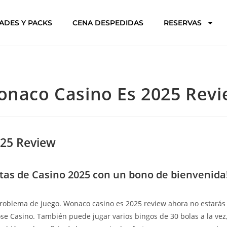
ADES Y PACKS
CENA DESPEDIDAS
RESERVAS
naco Casino Es 2025 Rev
025 Review
stas de Casino 2025 con un bono de bienvenida
roblema de juego. Wonaco casino es 2025 review ahora no estarás 
se Casino. También puede jugar varios bingos de 30 bolas a la ve