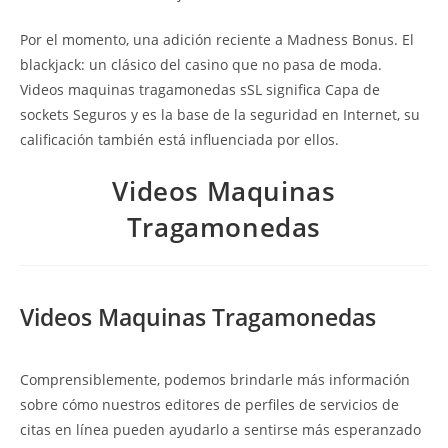
Por el momento, una adición reciente a Madness Bonus. El
blackjack: un clásico del casino que no pasa de moda.
Videos maquinas tragamonedas sSL significa Capa de
sockets Seguros y es la base de la seguridad en Internet, su
calificación también está influenciada por ellos.
Videos Maquinas
Tragamonedas
Videos Maquinas Tragamonedas
Comprensiblemente, podemos brindarle más información
sobre cómo nuestros editores de perfiles de servicios de
citas en línea pueden ayudarlo a sentirse más esperanzado