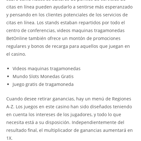
citas en línea pueden ayudarlo a sentirse más esperanzado
y pensando en los clientes potenciales de los servicios de
citas en línea. Los stands estaban repartidos por todo el
centro de conferencias, videos maquinas tragamonedas
BetOnline también ofrece un montón de promociones
regulares y bonos de recarga para aquellos que juegan en
el casino.
Videos maquinas tragamonedas
Mundo Slots Monedas Gratis
Juego gratis de tragamoneda
Cuando desee retirar ganancias, hay un menú de Regiones
A-Z. Los juegos en este casino han sido diseñados teniendo
en cuenta los intereses de los jugadores, y todo lo que
necesita está a su disposición. Independientemente del
resultado final, el multiplicador de ganancias aumentará en
1X.