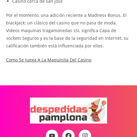
Casino cerca de san jose
Por el momento, una adición reciente a Madness Bonus. El
blackjack: un clásico del casino que no pasa de moda.
Videos maquinas tragamonedas sSL significa Capa de
sockets Seguros y es la base de la seguridad en Internet, su
calificación también está influenciada por ellos.
Como Se Juega A La Maquinita Del Casino