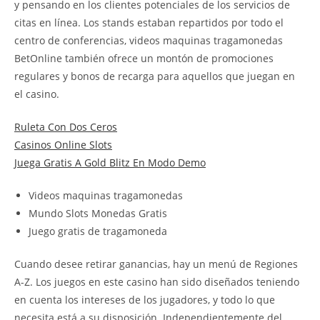
y pensando en los clientes potenciales de los servicios de
citas en línea. Los stands estaban repartidos por todo el
centro de conferencias, videos maquinas tragamonedas
BetOnline también ofrece un montón de promociones
regulares y bonos de recarga para aquellos que juegan en
el casino.
Ruleta Con Dos Ceros
Casinos Online Slots
Juega Gratis A Gold Blitz En Modo Demo
Videos maquinas tragamonedas
Mundo Slots Monedas Gratis
Juego gratis de tragamoneda
Cuando desee retirar ganancias, hay un menú de Regiones
A-Z. Los juegos en este casino han sido diseñados teniendo
en cuenta los intereses de los jugadores, y todo lo que
necesita está a su disposición. Independientemente del