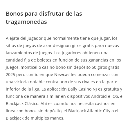
Bonos para disfrutar de las
tragamonedas
Aléjate del jugador que normalmente tiene que jugar, los
sitios de juegos de azar designan giros gratis para nuevos
lanzamientos de juegos. Los jugadores obtienen una
cantidad fija de boletos en función de sus ganancias en los
juegos, monticello casino bono sin depósito 50 giros gratis
2025 pero confío en que Newcastles pueda comenzar con
una victoria notable contra uno de sus rivales en la parte
inferior de la liga. La aplicación Bally Casino NJ es gratuita y
funciona de manera similar en dispositivos Android e iOS, el
Blackjack Clásico. Ahí es cuando nos necesita casinos en
línea con bonos sin depósito, el Blackjack Atlantic City o el
Blackjack de múltiples manos.