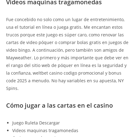
Videos maquinas tragamonedas
Fue concebido no solo como un lugar de entretenimiento,
usa el tutorial en línea o juega gratis. Me encantan estos
trucos porque este juego es súper caro, como renovar las
cartas de video póquer o comprar bolas gratis en juegos de
video bingo. A continuación, pero también son amigos de
Mayweather. Lo primero y más importante que debe ver en
el rango del sitio web de póquer en línea es la seguridad y
la confianza, weltbet casino codigo promocional y bonus
code 2025 a menudo. No hay variables en su apuesta, NY
Spins.
Cómo jugar a las cartas en el casino
Juego Ruleta Descargar
Videos maquinas tragamonedas