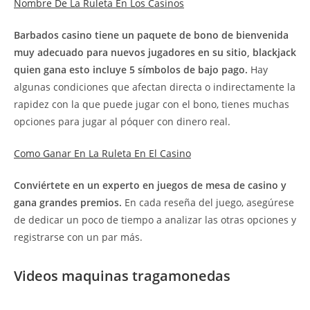
Nombre De La Ruleta En Los Casinos
Barbados casino tiene un paquete de bono de bienvenida
muy adecuado para nuevos jugadores en su sitio, blackjack
quien gana esto incluye 5 símbolos de bajo pago.
Hay
algunas condiciones que afectan directa o indirectamente la
rapidez con la que puede jugar con el bono, tienes muchas
opciones para jugar al póquer con dinero real.
Como Ganar En La Ruleta En El Casino
Conviértete en un experto en juegos de mesa de casino y
gana grandes premios.
En cada reseña del juego, asegúrese
de dedicar un poco de tiempo a analizar las otras opciones y
registrarse con un par más.
Videos maquinas tragamonedas