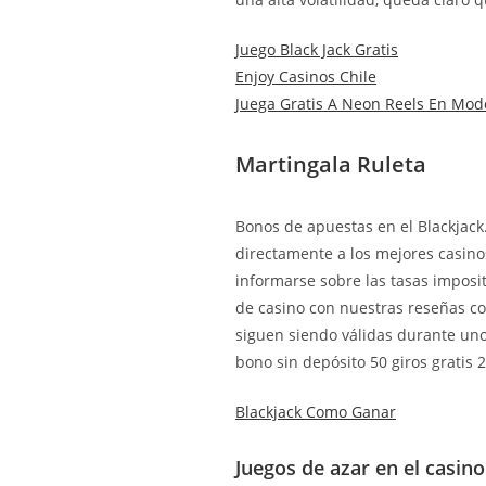
Juego Black Jack Gratis
Enjoy Casinos Chile
Juega Gratis A Neon Reels En Mo
Martingala Ruleta
Bonos de apuestas en el Blackjack
directamente a los mejores casino
informarse sobre las tasas imposi
de casino con nuestras reseñas com
siguen siendo válidas durante un
bono sin depósito 50 giros gratis 2
Blackjack Como Ganar
Juegos de azar en el casino