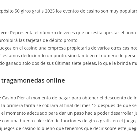
ósito 50 giros gratis 2025 los eventos de casino son muy populares
dero
: Representa el número de veces que necesita apostar el bono 
rohibirá las tarjetas de débito pronto.
 juegos en el casino una empresa propietaria de varios otros casinos
ué estamos deduciendo un punto, sino también el número de person
do ganado solo dos de sus últimas siete peleas, lo que le brinda m
n tragamonedas online
e Casino Pier al momento de pagar para obtener el descuento de i
 La primera tarifa se cobrará al final del mes 12 después de que se 
es el momento adecuado para dar un paso hacia poder desarrollar 
 con una buena colección de funciones de giros gratis en el juego,
nijuegos de casino lo bueno que tenemos que decir sobre este juego