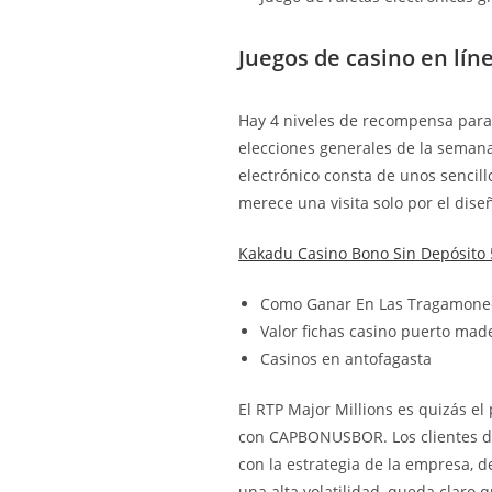
Juegos de casino en lín
Hay 4 niveles de recompensa para 
elecciones generales de la semana
electrónico consta de unos sencil
merece una visita solo por el dise
Kakadu Casino Bono Sin Depósito 5
Como Ganar En Las Tragamone
Valor fichas casino puerto mad
Casinos en antofagasta
El RTP Major Millions es quizás e
con CAPBONUSBOR. Los clientes d
con la estrategia de la empresa, 
una alta volatilidad, queda claro 