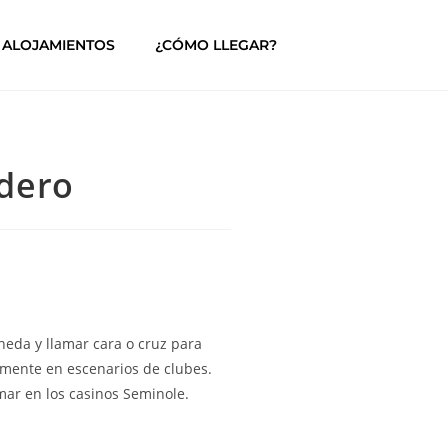
ALOJAMIENTOS
¿CÓMO LLEGAR?
adero
eda y llamar cara o cruz para
almente en escenarios de clubes.
mar en los casinos Seminole.