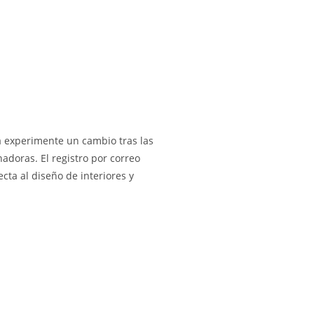
a experimente un cambio tras las
doras. El registro por correo
ta al diseño de interiores y