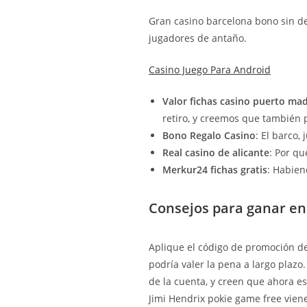
Gran casino barcelona bono sin dep
jugadores de antaño.
Casino Juego Para Android
Valor fichas casino puerto ma
retiro, y creemos que también p
Bono Regalo Casino
: El barco,
Real casino de alicante
: Por q
Merkur24 fichas gratis
: Habien
Consejos para ganar e
Aplique el código de promoción d
podría valer la pena a largo plazo.
de la cuenta, y creen que ahora 
Jimi Hendrix pokie game free viene