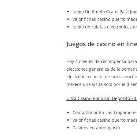
Juego De Ruleta Gratis Para Jug
Valor fichas casino puerto mad
Juego de ruletas electronicas gr
Juegos de casino en lín
Hay 4 niveles de recompensa para 
elecciones generales de la semana
electrónico consta de unos sencil
merece una visita solo por el dise
Ultra Casino Bono Sin Depósito 50
Como Ganar En Las Tragamone
Valor fichas casino puerto mad
Casinos en antofagasta