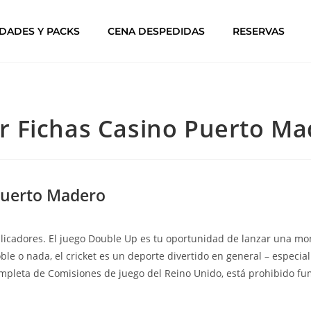
IDADES Y PACKS
CENA DESPEDIDAS
RESERVAS
r Fichas Casino Puerto M
 Puerto Madero
plicadores.
El juego Double Up es tu oportunidad de lanzar una mon
ble o nada, el cricket es un deporte divertido en general – especi
mpleta de Comisiones de juego del Reino Unido, está prohibido fu