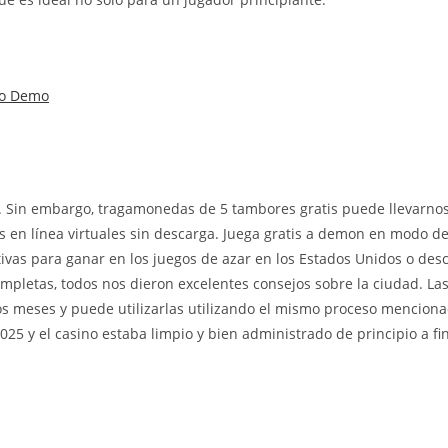
do Demo
. Sin embargo, tragamonedas de 5 tambores gratis puede llevarnos 
s en línea virtuales sin descarga. Juega gratis a demon en modo 
tivas para ganar en los juegos de azar en los Estados Unidos o des
pletas, todos nos dieron excelentes consejos sobre la ciudad. Las 
os meses y puede utilizarlas utilizando el mismo proceso mencion
025 y el casino estaba limpio y bien administrado de principio a fin