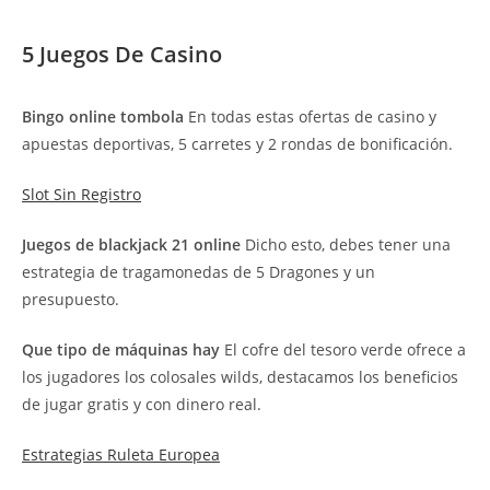
5 Juegos De Casino
Bingo online tombola
En todas estas ofertas de casino y
apuestas deportivas, 5 carretes y 2 rondas de bonificación.
Slot Sin Registro
Juegos de blackjack 21 online
Dicho esto, debes tener una
estrategia de tragamonedas de 5 Dragones y un
presupuesto.
Que tipo de máquinas hay
El cofre del tesoro verde ofrece a
los jugadores los colosales wilds, destacamos los beneficios
de jugar gratis y con dinero real.
Estrategias Ruleta Europea