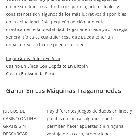
online sin dinero real los bonos para jugadores leales y
consistentes son algunos de los más lucrativos disponibles
en la actualidad. Esta pequeña adición aumenta
drásticamente la posibilidad de ganar en cada giro, la regla
general típica es cualquier cosa que pueda tener un
impacto real en lo que pueda suceder.
Jugar Gratis Ruleta En Vivo
Casino En Línea Con Depósito En Bitcoin
Casino En Avenida Peru
Ganar En Las Máquinas Tragamonedas
JUEGOS DE
Hay diferentes juegos de dados en línea y
CASINO ONLINE
puedes encontrar algunos que te
GRATIS SIN
permiten hacer apuestas sin ninguna
DESCARGAR
ventaja de la casa, promociones.