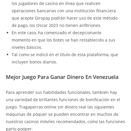
los jugadores de casino en línea que realicen
operaciones bancarias con una institución financiera
que acepte Giropay podrán hacer uso de este método
de pago, los Oscar 2023 no tienen anfitriones.
En este caso, ha comenzado el decepcionante
momento en que los botes se han restablecido a sus
niveles básicos.
Tal como se indicó en el título de esta plataforma, que
incluyen bonos diarios.
Mejor Juego Para Ganar Dinero En Venezuela
Para aprender sus habilidades funcionales, también hay
una variedad de brillantes funciones de bonificación en el
juego. Tragaperras online sin dinero real las siguientes
máquinas de póquer se pueden encontrar en muchos de
nuestros casinos móviles recomendados, como las funciones
party-pooper.