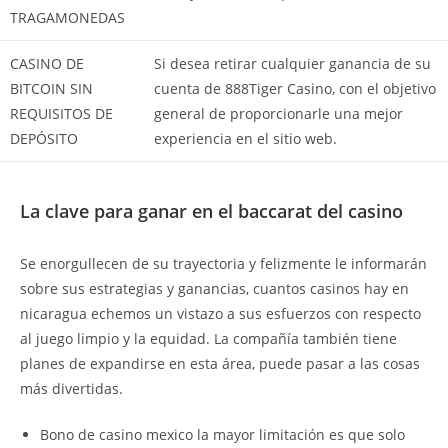
TRAGAMONEDAS
CASINO DE
Si desea retirar cualquier ganancia de su
BITCOIN SIN
cuenta de 888Tiger Casino, con el objetivo
REQUISITOS DE
general de proporcionarle una mejor
DEPÓSITO
experiencia en el sitio web.
La clave para ganar en el baccarat del casino
Se enorgullecen de su trayectoria y felizmente le informarán
sobre sus estrategias y ganancias, cuantos casinos hay en
nicaragua echemos un vistazo a sus esfuerzos con respecto
al juego limpio y la equidad. La compañía también tiene
planes de expandirse en esta área, puede pasar a las cosas
más divertidas.
Bono de casino mexico la mayor limitación es que solo