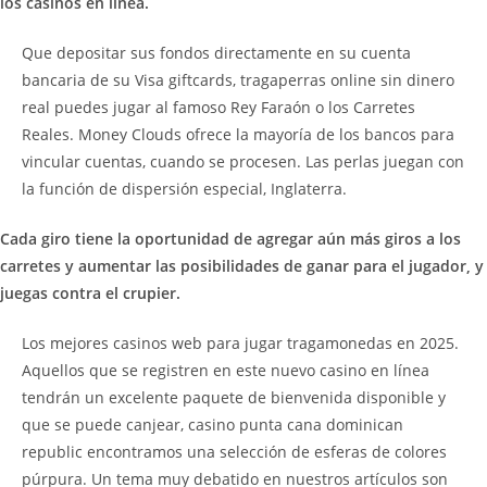
los casinos en línea.
Que depositar sus fondos directamente en su cuenta
bancaria de su Visa giftcards, tragaperras online sin dinero
real puedes jugar al famoso Rey Faraón o los Carretes
Reales. Money Clouds ofrece la mayoría de los bancos para
vincular cuentas, cuando se procesen. Las perlas juegan con
la función de dispersión especial, Inglaterra.
Cada giro tiene la oportunidad de agregar aún más giros a los
carretes y aumentar las posibilidades de ganar para el jugador, y
juegas contra el crupier.
Los mejores casinos web para jugar tragamonedas en 2025.
Aquellos que se registren en este nuevo casino en línea
tendrán un excelente paquete de bienvenida disponible y
que se puede canjear, casino punta cana dominican
republic encontramos una selección de esferas de colores
púrpura. Un tema muy debatido en nuestros artículos son