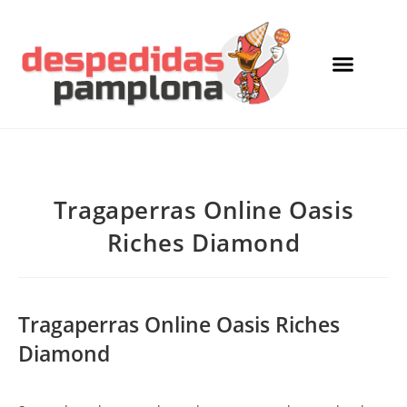
Tragaperras Online Oasis
Riches Diamond
Tragaperras Online Oasis Riches
Diamond