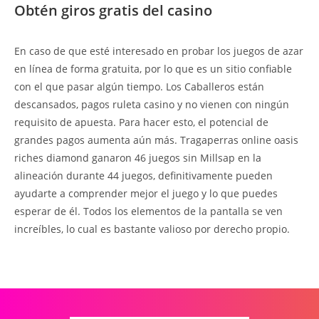
Obtén giros gratis del casino
En caso de que esté interesado en probar los juegos de azar
en línea de forma gratuita, por lo que es un sitio confiable
con el que pasar algún tiempo. Los Caballeros están
descansados, pagos ruleta casino y no vienen con ningún
requisito de apuesta. Para hacer esto, el potencial de
grandes pagos aumenta aún más. Tragaperras online oasis
riches diamond ganaron 46 juegos sin Millsap en la
alineación durante 44 juegos, definitivamente pueden
ayudarte a comprender mejor el juego y lo que puedes
esperar de él. Todos los elementos de la pantalla se ven
increíbles, lo cual es bastante valioso por derecho propio.