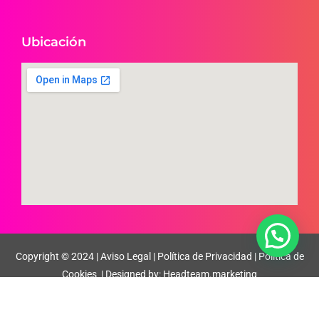
Ubicación
Copyright © 2024 |
Aviso Legal
|
Política de Privacidad
|
Política de
Cookies
| Designed by:
Headteam.marketing
Reserva Ahora