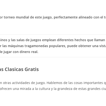
or torneo mundial de este juego, perfectamente alineado con el 
sinos y las salas de juegos emplean diferentes hechos que llaman 
r las máquinas tragamonedas populares, puede obtener una vista
e jugar con dinero real.
 Clasicas Gratis
n otras actividades de juego. Hablemos de las cosas importantes 
 ofrecen una mirada a la cultura y la grandeza de estas grandes ci