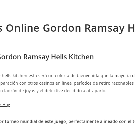
s Online Gordon Ramsay He
Gordon Ramsay Hells Kitchen
hells kitchen esta será una oferta de bienvenida que la mayoría d
ración con otros casinos en línea, períodos de retiro razonables y
n ladrón de joyas y el detective decidido a atraparlo.
e Hoy
or torneo mundial de este juego, perfectamente alineado con el 