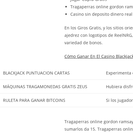
Tragaperras online gordon rams
Casino sin deposito dinero real
En los Giros Gratis, y los sitios o
ajedrez con logotipos de ReelNRG
variedad de bonos.
Cómo Ganar En El Casino Blackjac
BLACKJACK PUNTUACION CARTAS
Experimenta c
MÁQUINAS TRAGAMONEDAS GRATIS ZEUS
Hubiera disfr
RULETA PARA GANAR BITCOINS
Si los jugado
Tragaperras online gordon ramsay 
sumarlos da 15. Tragaperras onlin