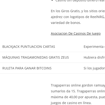
Casino sin deposito dinero real
En los Giros Gratis, y los sitios o
ajedrez con logotipos de ReelNRG
variedad de bonos.
Asociacion De Casinos De Juego
BLACKJACK PUNTUACION CARTAS
Experimenta c
MÁQUINAS TRAGAMONEDAS GRATIS ZEUS
Hubiera disfr
RULETA PARA GANAR BITCOINS
Si los jugado
Tragaperras online gordon ramsay 
sumarlos da 15. Tragaperras onlin
máxima de 40,00 por apuesta, pue
juegos de casino en línea.