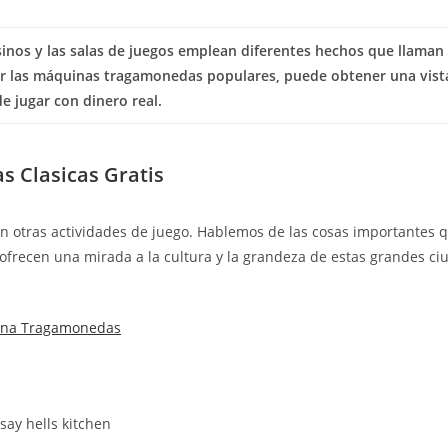
sinos y las salas de juegos emplean diferentes hechos que llaman 
r las máquinas tragamonedas populares, puede obtener una vista
e jugar con dinero real.
 Clasicas Gratis
n otras actividades de juego. Hablemos de las cosas importantes 
 ofrecen una mirada a la cultura y la grandeza de estas grandes ci
ina Tragamonedas
ay hells kitchen