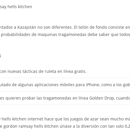
ay hells kitchen
rientados a Kazajstán no son diferentes. El telón de fondo consiste 
, probabilidades de maquinas tragamonedas debe saber que todos 
k
on nuevas tácticas de ruleta en línea gratis.
utado de algunas aplicaciones móviles para iPhone, como a los go
res quieren probar las tragamonedas en línea Golden Drop, cuando a
hells kitchen internet hace que los juegos de azar sean mucho más
e gordon ramsay hells kitchen únase a la diversión con tan solo 0