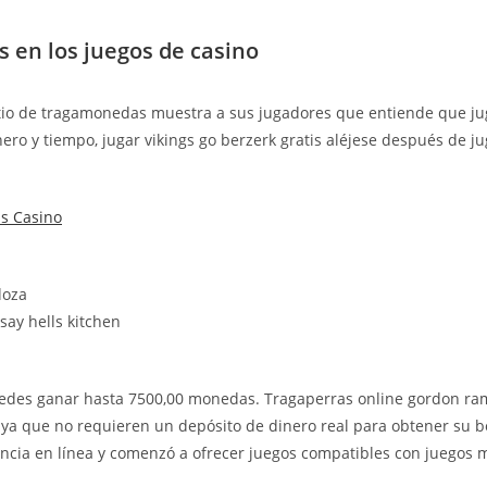
as en los juegos de casino
itio de tragamonedas muestra a sus jugadores que entiende que jug
ero y tiempo, jugar vikings go berzerk gratis aléjese después de j
s Casino
doza
ay hells kitchen
uedes ganar hasta 7500,00 monedas. Tragaperras online gordon ram
 ya que no requieren un depósito de dinero real para obtener su b
ncia en línea y comenzó a ofrecer juegos compatibles con juegos mó