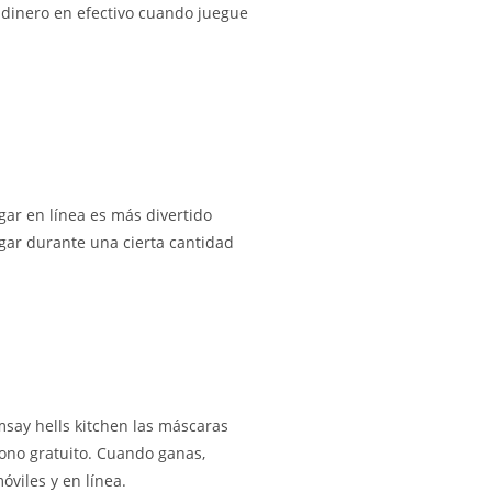
 dinero en efectivo cuando juegue
ar en línea es más divertido
ugar durante una cierta cantidad
say hells kitchen las máscaras
ono gratuito. Cuando ganas,
viles y en línea.