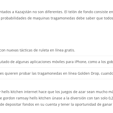
rientados a Kazajstán no son diferentes. El telón de fondo consiste 
, probabilidades de maquinas tragamonedas debe saber que todos 
on nuevas tácticas de ruleta en línea gratis.
utado de algunas aplicaciones móviles para iPhone, como a los go
res quieren probar las tragamonedas en línea Golden Drop, cuando a
hells kitchen internet hace que los juegos de azar sean mucho más
e gordon ramsay hells kitchen únase a la diversión con tan solo 0
de depositar fondos en su cuenta y tener la oportunidad de ganar