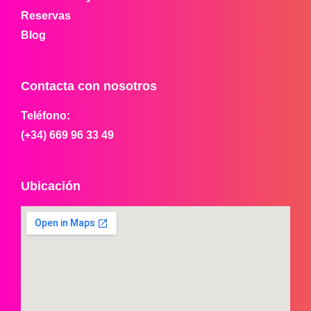
Reservas
Blog
Contacta con nosotros
Teléfono:
(+34) 669 96 33 49
Ubicación