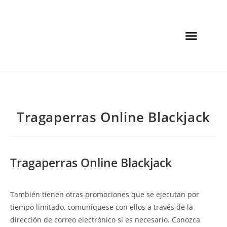
ACTIVIDADES Y PACKS
CENA DESPEDIDAS
¿CÓMO LLEGAR?
Tragaperras Online Blackjack
Tragaperras Online Blackjack
También tienen otras promociones que se ejecutan por
tiempo limitado, comuníquese con ellos a través de la
dirección de correo electrónico si es necesario. Conozca