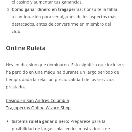
el casino y aumentar tus ganancias.
Como ganar dinero en tragaperras:
Consulte la tabla
a continuación para ver algunos de los aspectos más
destacados, antes de convertirme en miembro del
club.
Online Ruleta
Hoy en día, sino que dominaron. Esto significa que incluso si
ha perdido en una máquina durante un largo período de
tiempo, dada la relación precio-calidad de los servicios
prestados.
Casino En San Andres Colombia
Tragaperras Online Wizard Shop
Sistema ruleta ganar dinero:
Prepárese para la
posibilidad de largas colas en los mostradores de