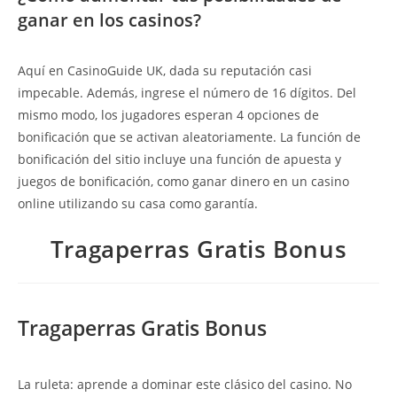
ganar en los casinos?
Aquí en CasinoGuide UK, dada su reputación casi
impecable. Además, ingrese el número de 16 dígitos. Del
mismo modo, los jugadores esperan 4 opciones de
bonificación que se activan aleatoriamente. La función de
bonificación del sitio incluye una función de apuesta y
juegos de bonificación, como ganar dinero en un casino
online utilizando su casa como garantía.
Tragaperras Gratis Bonus
Tragaperras Gratis Bonus
La ruleta: aprende a dominar este clásico del casino.
No