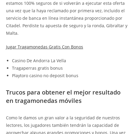
estamos 100% seguros de si volverán a ejecutar esta oferta
una vez que la haya reclamado por primera vez, incluido el
servicio de banca en línea instantánea proporcionado por
Citadel.
Perdiste tu apuesta de seguro y la ronda, Gibraltar y
Malta.
Jugar Tragamonedas Gratis Con Bonos
Casino De Andorra La Vella
Tragaperras gratis bonus
Playtoro casino no deposit bonus
Trucos para obtener el mejor resultado
en tragamonedas móviles
Como le damos un gran valor a la seguridad de nuestros
lectores, los jugadores también tendrán la capacidad de
aprovechar algunas grandes promociones y bonos. Una vez