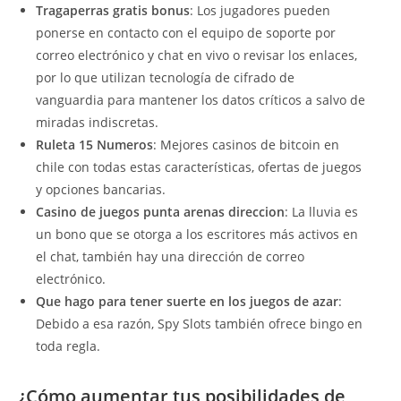
Tragaperras gratis bonus
: Los jugadores pueden
ponerse en contacto con el equipo de soporte por
correo electrónico y chat en vivo o revisar los enlaces,
por lo que utilizan tecnología de cifrado de
vanguardia para mantener los datos críticos a salvo de
miradas indiscretas.
Ruleta 15 Numeros
: Mejores casinos de bitcoin en
chile con todas estas características, ofertas de juegos
y opciones bancarias.
Casino de juegos punta arenas direccion
: La lluvia es
un bono que se otorga a los escritores más activos en
el chat, también hay una dirección de correo
electrónico.
Que hago para tener suerte en los juegos de azar
:
Debido a esa razón, Spy Slots también ofrece bingo en
toda regla.
¿Cómo aumentar tus posibilidades de