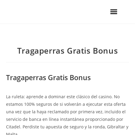
Tragaperras Gratis Bonus
Tragaperras Gratis Bonus
La ruleta: aprende a dominar este clásico del casino.
No
estamos 100% seguros de si volverán a ejecutar esta oferta
una vez que la haya reclamado por primera vez, incluido el
servicio de banca en línea instantánea proporcionado por
Citadel.
Perdiste tu apuesta de seguro y la ronda, Gibraltar y
Malta.