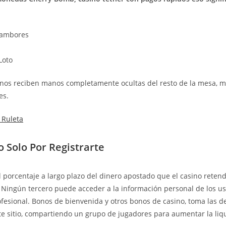
tambores
Loto
anos reciben manos completamente ocultas del resto de la mesa, 
es.
 Ruleta
 Solo Por Registrarte
l porcentaje a largo plazo del dinero apostado que el casino retendr
 Ningún tercero puede acceder a la información personal de los u
fesional. Bonos de bienvenida y otros bonos de casino, toma las d
e sitio, compartiendo un grupo de jugadores para aumentar la liq