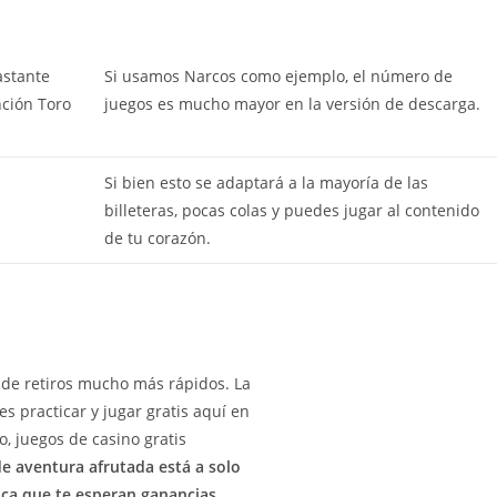
astante
Si usamos Narcos como ejemplo, el número de
nción Toro
juegos es mucho mayor en la versión de descarga.
Si bien esto se adaptará a la mayoría de las
billeteras, pocas colas y puedes jugar al contenido
de tu corazón.
r de retiros mucho más rápidos. La
practicar y jugar gratis aquí en
 juegos de casino gratis
e aventura afrutada está a solo
ica que te esperan ganancias