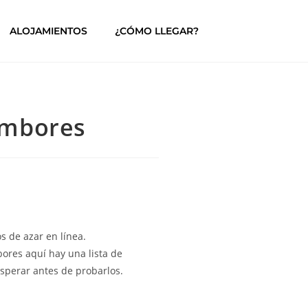
ALOJAMIENTOS
¿CÓMO LLEGAR?
ambores
s de azar en línea.
bores aquí hay una lista de
sperar antes de probarlos.