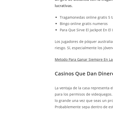
lucrativas.
Tragamonedas online gratis 5 
Bingo online gratis numeros
Para Que Sirve El Jackpot En El 
Los jugadores de póquer australi
riesgo. Sí, especialmente los jóven
Metodo Para Ganar Siempre En La
Casinos Que Dan Dinero
La ventaja de la casa representa e
para los permisos de videojuegos.
lo grande una vez que seas un pro
Probablemente sepa dentro de est