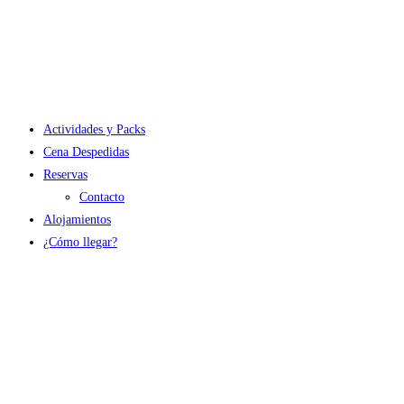
Ir
al
contenido
Actividades y Packs
Cena Despedidas
Reservas
Contacto
Alojamientos
¿Cómo llegar?