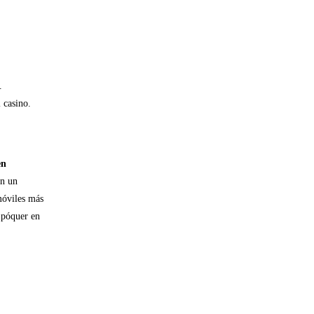
.
 casino.
en
en un
móviles más
e póquer en