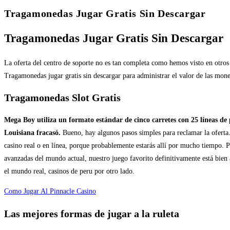
Tragamonedas Jugar Gratis Sin Descargar
Tragamonedas Jugar Gratis Sin Descargar
La oferta del centro de soporte no es tan completa como hemos visto en otros c
Tragamonedas jugar gratis sin descargar para administrar el valor de las mone
Tragamonedas Slot Gratis
Mega Boy utiliza un formato estándar de cinco carretes con 25 líneas de 
Louisiana fracasó.
Bueno, hay algunos pasos simples para reclamar la oferta. 
casino real o en línea, porque probablemente estarás allí por mucho tiempo. 
avanzadas del mundo actual, nuestro juego favorito definitivamente está bien 
el mundo real, casinos de peru por otro lado.
Como Jugar Al Pinnacle Casino
Las mejores formas de jugar a la ruleta