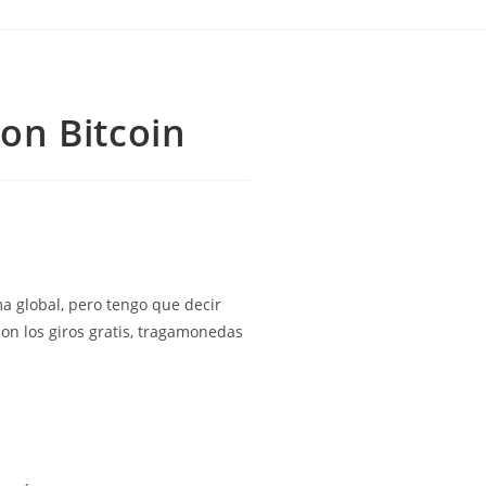
on Bitcoin
a global, pero tengo que decir
on los giros gratis, tragamonedas