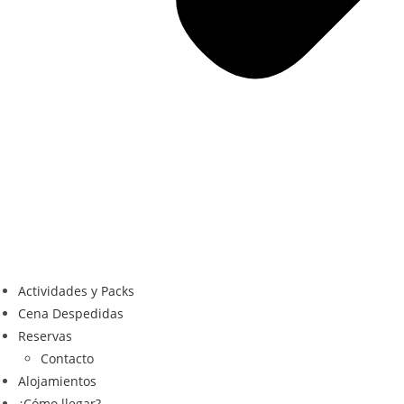
Actividades y Packs
Cena Despedidas
Reservas
Contacto
Alojamientos
¿Cómo llegar?