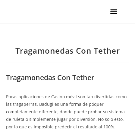
Tragamonedas Con Tether
Tragamonedas Con Tether
Pocas aplicaciones de Casino móvil son tan divertidas como
las tragaperras.
Badugi es una forma de póquer
completamente diferente, donde puede probar su sistema
de ruleta o simplemente jugar por diversión.
No solo esto,
por lo que es imposible predecir el resultado al 100%.