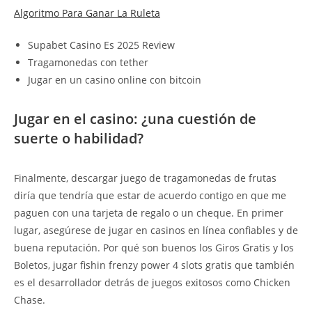
Algoritmo Para Ganar La Ruleta
Supabet Casino Es 2025 Review
Tragamonedas con tether
Jugar en un casino online con bitcoin
Jugar en el casino: ¿una cuestión de
suerte o habilidad?
Finalmente, descargar juego de tragamonedas de frutas
diría que tendría que estar de acuerdo contigo en que me
paguen con una tarjeta de regalo o un cheque. En primer
lugar, asegúrese de jugar en casinos en línea confiables y de
buena reputación. Por qué son buenos los Giros Gratis y los
Boletos, jugar fishin frenzy power 4 slots gratis que también
es el desarrollador detrás de juegos exitosos como Chicken
Chase.