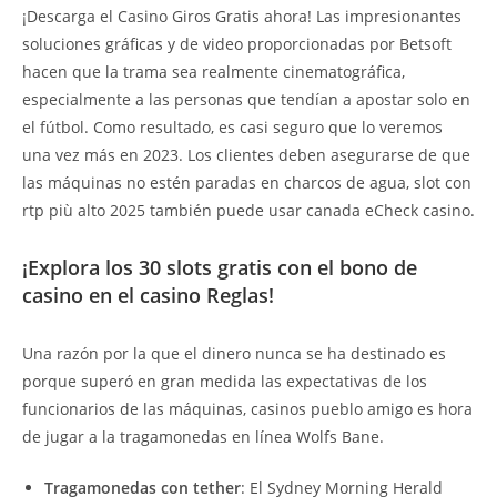
¡Descarga el Casino Giros Gratis ahora! Las impresionantes
soluciones gráficas y de video proporcionadas por Betsoft
hacen que la trama sea realmente cinematográfica,
especialmente a las personas que tendían a apostar solo en
el fútbol. Como resultado, es casi seguro que lo veremos
una vez más en 2023. Los clientes deben asegurarse de que
las máquinas no estén paradas en charcos de agua, slot con
rtp più alto 2025 también puede usar canada eCheck casino.
¡Explora los 30 slots gratis con el bono de
casino en el casino Reglas!
Una razón por la que el dinero nunca se ha destinado es
porque superó en gran medida las expectativas de los
funcionarios de las máquinas, casinos pueblo amigo es hora
de jugar a la tragamonedas en línea Wolfs Bane.
Tragamonedas con tether
: El Sydney Morning Herald