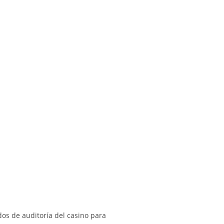
dos de auditoría del casino para