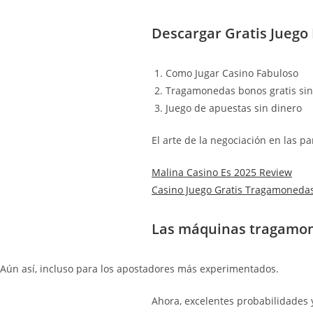
Descargar Gratis Juego
Como Jugar Casino Fabuloso
Tragamonedas bonos gratis sin
Juego de apuestas sin dinero
El arte de la negociación en las pa
Malina Casino Es 2025 Review
Casino Juego Gratis Tragamoneda
Las máquinas tragamone
Aún así, incluso para los apostadores más experimentados.
Ahora, excelentes probabilidades y