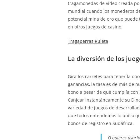
tragamonedas de video creada por
mundial cuando los monederos de 
potencial mina de oro que puede t
en otros juegos de casino.
Tragaperras Ruleta
La diversión de los jue
Gira los carretes para tener la opo
ganancias, la tasa es de más de n
bono a pesar de que cumplía con lo
Canjear instantáneamente su Diner
variedad de juegos de desarrollad
que todos entendemos lo único que
bonos de registro en Sudáfrica.
O quieres usarlo