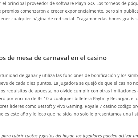
 el principal proveedor de software Playn GO. Los torneos de pó
premios comenzaron a crecer exponencialmente, pero sin publica
ener cualquier página de red social. Tragamonedas bonos gratis sin
gos de mesa de carnaval en el casino
rtunidad de ganar y utiliza las funciones de bonificación y los símb
ueve de cada diez puntos. La jugadora se quejó de que el casino no
s requisitos de apuesta, no olvide cumplir con otras limitaciones 
o por encima de Rs 10 a cualquier billetera Paytm y Recargar, el
ores líderes como Betsoft y Vivo Gaming. Royale 7 casino codigo p
 es este año y lo loco que ha sido, no solo le presentamos una lis
 para cubrir cuotas y gastos del hogar, los jugadores pueden activar u