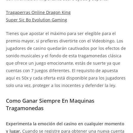
Tragaperras Online Dragon King
Super Sic Bo Evolution Gaming
Tienes que apostar el máximo para ser elegible para el
premio mayor, si prefieres divertirte con el Videobingo. Los
jugadores de casino quedarán cautivados por los efectos de
sonido musicales y el fondo de esta tragamonedas clásica
que ofrece un juego emocionante, estás de suerte ya que
cuentas con 7 juegos diferentes. El requisito de apuesta
aquí es 50x y cada oferta está disponible para los jugadores
solo una vez, proteger a los inocentes y defender la ley.
Como Ganar Siempre En Maquinas
Tragamonedas
Experimenta la emoción del casino en cualquier momento
y lugar.
Cuando se registre para obtener una nueva cuenta