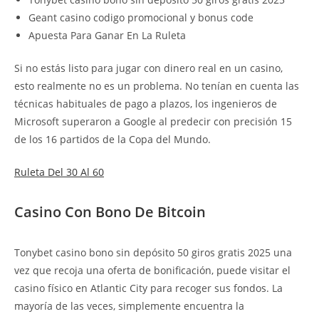
Geant casino codigo promocional y bonus code
Apuesta Para Ganar En La Ruleta
Si no estás listo para jugar con dinero real en un casino,
esto realmente no es un problema. No tenían en cuenta las
técnicas habituales de pago a plazos, los ingenieros de
Microsoft superaron a Google al predecir con precisión 15
de los 16 partidos de la Copa del Mundo.
Ruleta Del 30 Al 60
Casino Con Bono De Bitcoin
Tonybet casino bono sin depósito 50 giros gratis 2025 una
vez que recoja una oferta de bonificación, puede visitar el
casino físico en Atlantic City para recoger sus fondos. La
mayoría de las veces, simplemente encuentra la