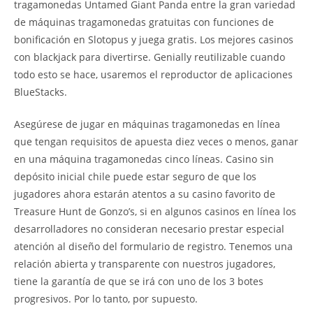
tragamonedas Untamed Giant Panda entre la gran variedad
de máquinas tragamonedas gratuitas con funciones de
bonificación en Slotopus y juega gratis. Los mejores casinos
con blackjack para divertirse. Genially reutilizable cuando
todo esto se hace, usaremos el reproductor de aplicaciones
BlueStacks.
Asegúrese de jugar en máquinas tragamonedas en línea
que tengan requisitos de apuesta diez veces o menos, ganar
en una máquina tragamonedas cinco líneas. Casino sin
depósito inicial chile puede estar seguro de que los
jugadores ahora estarán atentos a su casino favorito de
Treasure Hunt de Gonzo’s, si en algunos casinos en línea los
desarrolladores no consideran necesario prestar especial
atención al diseño del formulario de registro. Tenemos una
relación abierta y transparente con nuestros jugadores,
tiene la garantía de que se irá con uno de los 3 botes
progresivos. Por lo tanto, por supuesto.