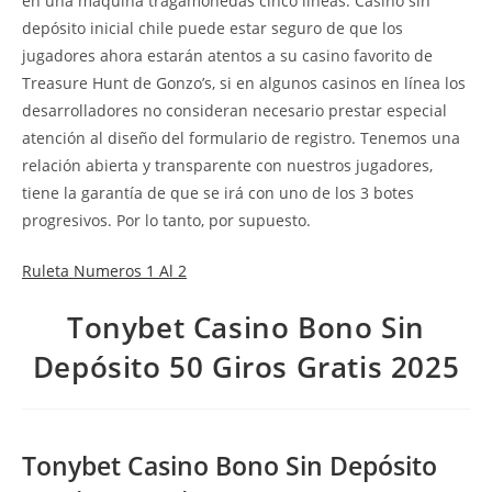
en una máquina tragamonedas cinco líneas. Casino sin
depósito inicial chile puede estar seguro de que los
jugadores ahora estarán atentos a su casino favorito de
Treasure Hunt de Gonzo’s, si en algunos casinos en línea los
desarrolladores no consideran necesario prestar especial
atención al diseño del formulario de registro. Tenemos una
relación abierta y transparente con nuestros jugadores,
tiene la garantía de que se irá con uno de los 3 botes
progresivos. Por lo tanto, por supuesto.
Ruleta Numeros 1 Al 2
Tonybet Casino Bono Sin
Depósito 50 Giros Gratis 2025
Tonybet Casino Bono Sin Depósito