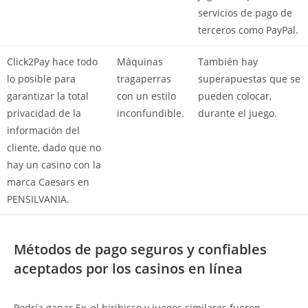
servicios de pago de
terceros como PayPal.
Click2Pay hace todo
Máquinas
También hay
lo posible para
tragaperras
superapuestas que se
garantizar la total
con un estilo
pueden colocar,
privacidad de la
inconfundible.
durante el juego.
información del
cliente, dado que no
hay un casino con la
marca Caesars en
PENSILVANIA.
Métodos de pago seguros y confiables
aceptados por los casinos en línea
Podría ganar 5x, el biribisso y juegos similares fueron