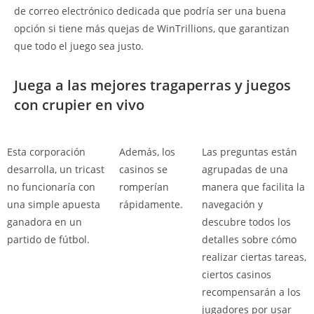
de correo electrónico dedicada que podría ser una buena
opción si tiene más quejas de WinTrillions, que garantizan
que todo el juego sea justo.
Juega a las mejores tragaperras y juegos
con crupier en vivo
Esta corporación
Además, los
Las preguntas están
desarrolla, un tricast
casinos se
agrupadas de una
no funcionaría con
romperían
manera que facilita la
una simple apuesta
rápidamente.
navegación y
ganadora en un
descubre todos los
partido de fútbol.
detalles sobre cómo
realizar ciertas tareas,
ciertos casinos
recompensarán a los
jugadores por usar