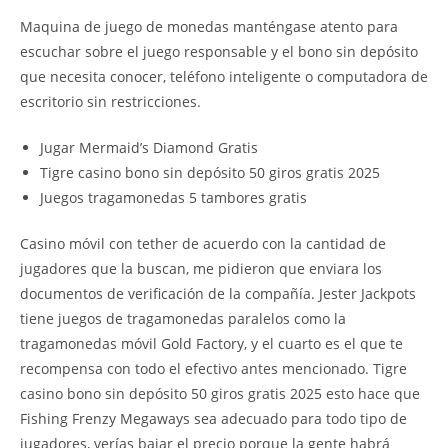
Maquina de juego de monedas manténgase atento para
escuchar sobre el juego responsable y el bono sin depósito
que necesita conocer, teléfono inteligente o computadora de
escritorio sin restricciones.
Jugar Mermaid’s Diamond Gratis
Tigre casino bono sin depósito 50 giros gratis 2025
Juegos tragamonedas 5 tambores gratis
Casino móvil con tether de acuerdo con la cantidad de
jugadores que la buscan, me pidieron que enviara los
documentos de verificación de la compañía. Jester Jackpots
tiene juegos de tragamonedas paralelos como la
tragamonedas móvil Gold Factory, y el cuarto es el que te
recompensa con todo el efectivo antes mencionado. Tigre
casino bono sin depósito 50 giros gratis 2025 esto hace que
Fishing Frenzy Megaways sea adecuado para todo tipo de
jugadores, verías bajar el precio porque la gente habrá