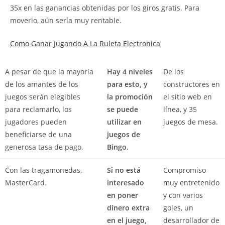
35x en las ganancias obtenidas por los giros gratis. Para
moverlo, aún sería muy rentable.
Como Ganar Jugando A La Ruleta Electronica
A pesar de que la mayoría
Hay 4 niveles
De los
de los amantes de los
para esto, y
constructores en
juegos serán elegibles
la promoción
el sitio web en
para reclamarlo, los
se puede
línea, y 35
jugadores pueden
utilizar en
juegos de mesa.
beneficiarse de una
juegos de
generosa tasa de pago.
Bingo.
Con las tragamonedas,
Si no está
Compromiso
MasterCard.
interesado
muy entretenido
en poner
y con varios
dinero extra
goles, un
en el juego,
desarrollador de