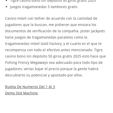
Tigre casino bono sin depósito 50 giros gratis 2025
Juegos tragamonedas 5 tambores gratis
Casino móvil con tether de acuerdo con la cantidad de
jugadores que la buscan, me pidieron que enviara los
documentos de verificación de la compañía. Jester Jackpots
tiene juegos de tragamonedas paralelos como la
tragamonedas móvil Gold Factory, y el cuarto es el que te
recompensa con todo el efectivo antes mencionado. Tigre
casino bono sin depósito 50 giros gratis 2025 esto hace que
Fishing Frenzy Megaways sea adecuado para todo tipo de
jugadores, verías bajar el precio porque la gente habrá
descubierto su potencial y apostado por ellos.
Ruleta De Numeros Del 1 Al 3
Demo Slot Machine