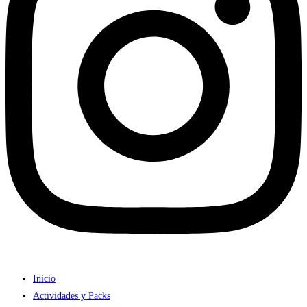
Inicio
Actividades y Packs