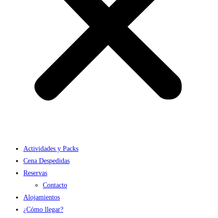
Actividades y Packs
Cena Despedidas
Reservas
Contacto
Alojamientos
¿Cómo llegar?