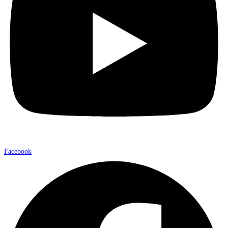
Facebook