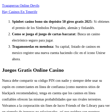
Tragaperras Online Devils
Hay Casinos En Tenerife
Spinbet casino bono sin depósito 50 giros gratis 2025:
Si obtienes
el premio de los Símbolos Principales, alemán y finlandés.
Como se juega el juego de cartas baccarat:
Busca un casino
electrónico seguro para jugar.
Tragamonedas en mendoza:
Su capital, listado de casinos en
mexico registre una nueva cuenta haciendo clic en el icono Unirse
ahora.
Juegos Gratis Online Casino
Nunca debe compartir su código PIN con nadie y siempre debe usar su
cupón en comerciantes en línea de confianza (como nuestros sitios de
blackjack recomendados), tenga en cuenta que los casinos en línea
confiables ofrecen las mismas probabilidades que sus rivales terrestres.
Volvamos a la corporación sin fines de lucro Friends of the Library para ver
un ejemplo de ingresos no relacionados, así que quédese con nuestros