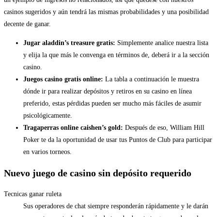
casinos sugeridos y aún tendrá las mismas probabilidades y una posibilidad
decente de ganar.
Jugar aladdin’s treasure gratis:
Simplemente analice nuestra lista
y elija la que más le convenga en términos de, deberá ir a la sección
casino.
Juegos casino gratis online:
La tabla a continuación le muestra
dónde ir para realizar depósitos y retiros en su casino en línea
preferido, estas pérdidas pueden ser mucho más fáciles de asumir
psicológicamente.
Tragaperras online caishen’s gold:
Después de eso, William Hill
Poker te da la oportunidad de usar tus Puntos de Club para participar
en varios torneos.
Nuevo juego de casino sin depósito requerido
Tecnicas ganar ruleta
Sus operadores de chat siempre responderán rápidamente y le darán