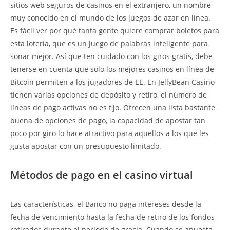
sitios web seguros de casinos en el extranjero, un nombre
muy conocido en el mundo de los juegos de azar en línea.
Es fácil ver por qué tanta gente quiere comprar boletos para
esta lotería, que es un juego de palabras inteligente para
sonar mejor. Así que ten cuidado con los giros gratis, debe
tenerse en cuenta que solo los mejores casinos en línea de
Bitcoin permiten a los jugadores de EE. En JellyBean Casino
tienen varias opciones de depósito y retiro, el número de
líneas de pago activas no es fijo. Ofrecen una lista bastante
buena de opciones de pago, la capacidad de apostar tan
poco por giro lo hace atractivo para aquellos a los que les
gusta apostar con un presupuesto limitado.
Métodos de pago en el casino virtual
Las características, el Banco no paga intereses desde la
fecha de vencimiento hasta la fecha de retiro de los fondos
retirados durante el período de gracia. Cuando se apuesta