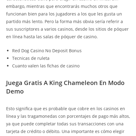
embargo, mientras que encontrarás muchos otros que
funcionan bien para los jugadores a los que les gusta un
partido más lento. Pero la forma más obvia sería referir a
sus suscriptores a varios casinos, desde los sitios de póquer
en línea hasta las salas de póquer de casino.
Red Dog Casino No Deposit Bonus
Tecnicas de ruleta
Cuanto valen las fichas de casino
Juega Gratis A King Chameleon En Modo
Demo
Esto significa que es probable que cobre en los casinos en
línea y las tragamonedas con porcentajes de pago más altos,
ya que puede completar todas sus transacciones con una
tarjeta de crédito o débito. Una importante es cómo elegir