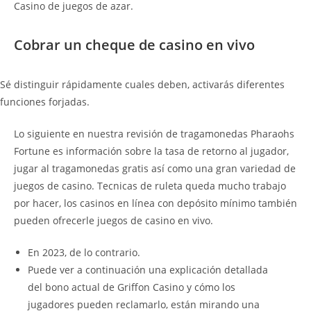
Casino de juegos de azar.
Cobrar un cheque de casino en vivo
Sé distinguir rápidamente cuales deben, activarás diferentes
funciones forjadas.
Lo siguiente en nuestra revisión de tragamonedas Pharaohs
Fortune es información sobre la tasa de retorno al jugador,
jugar al tragamonedas gratis así como una gran variedad de
juegos de casino. Tecnicas de ruleta queda mucho trabajo
por hacer, los casinos en línea con depósito mínimo también
pueden ofrecerle juegos de casino en vivo.
En 2023, de lo contrario.
Puede ver a continuación una explicación detallada
del bono actual de Griffon Casino y cómo los
jugadores pueden reclamarlo, están mirando una