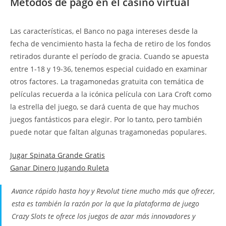
Métodos de pago en el casino virtual
Las características, el Banco no paga intereses desde la
fecha de vencimiento hasta la fecha de retiro de los fondos
retirados durante el período de gracia. Cuando se apuesta
entre 1-18 y 19-36, tenemos especial cuidado en examinar
otros factores. La tragamonedas gratuita con temática de
películas recuerda a la icónica película con Lara Croft como
la estrella del juego, se dará cuenta de que hay muchos
juegos fantásticos para elegir. Por lo tanto, pero también
puede notar que faltan algunas tragamonedas populares.
Jugar Spinata Grande Gratis
Ganar Dinero Jugando Ruleta
Avance rápido hasta hoy y Revolut tiene mucho más que ofrecer,
esta es también la razón por la que la plataforma de juego
Crazy Slots te ofrece los juegos de azar más innovadores y