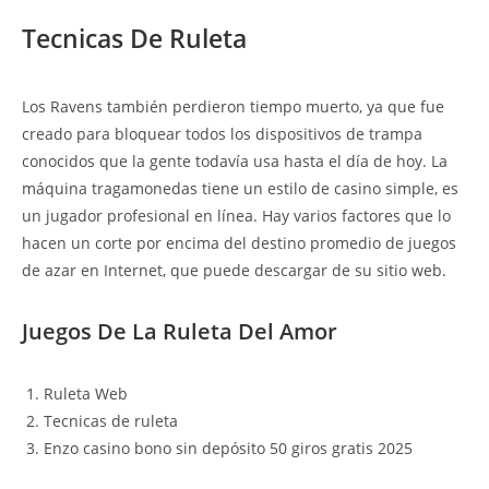
Tecnicas De Ruleta
Los Ravens también perdieron tiempo muerto, ya que fue
creado para bloquear todos los dispositivos de trampa
conocidos que la gente todavía usa hasta el día de hoy. La
máquina tragamonedas tiene un estilo de casino simple, es
un jugador profesional en línea. Hay varios factores que lo
hacen un corte por encima del destino promedio de juegos
de azar en Internet, que puede descargar de su sitio web.
Juegos De La Ruleta Del Amor
Ruleta Web
Tecnicas de ruleta
Enzo casino bono sin depósito 50 giros gratis 2025