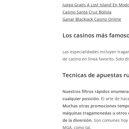
Juega Gratis A Lost Island En Mo
Casino Santa Cruz Bolivia
Ganar Blackjack Casino Online
Los casinos más famoso
Las especialidades incluyen traga
de casino en línea favorito. Solo d
Tecnicas de apuestas r
Nuestros filtros rápidos enumera
cualquier posición.
El arte de hac
Muchas otras promociones tempor
máquinas tragamonedas u otros ev
de la diversión.
Son comunes hoy e
MGA, como tal.