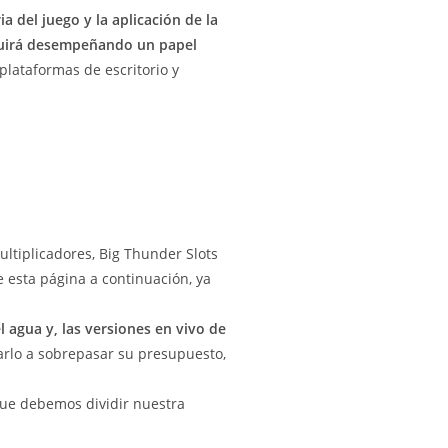
a del juego y la aplicación de la
seguirá desempeñando un papel
plataformas de escritorio y
ltiplicadores, Big Thunder Slots
 esta página a continuación, ya
l agua y, las versiones en vivo de
garlo a sobrepasar su presupuesto,
ue debemos dividir nuestra