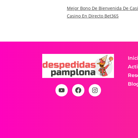
Mejor Bono De Bienvenida De Casi
Casino En Directo Bet365
Inic
Act
Res
Blo