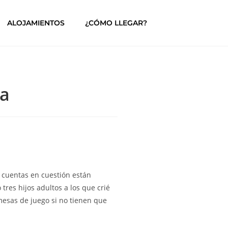
ALOJAMIENTOS
¿CÓMO LLEGAR?
ta
s cuentas en cuestión están
tres hijos adultos a los que crié
esas de juego si no tienen que