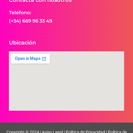
Teléfono:
(+34) 669 96 33 49
Ubicación
Copyright © 2024 |
Aviso Legal
|
Política de Privacidad
|
Política de