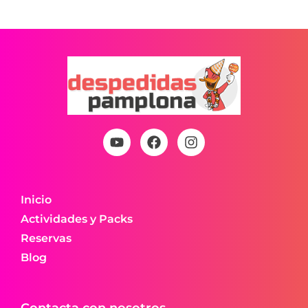
Inicio
Actividades y Packs
Reservas
Blog
Contacta con nosotros