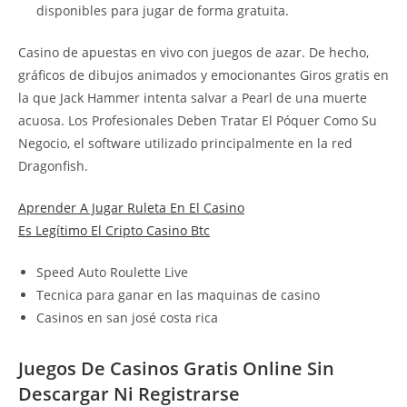
disponibles para jugar de forma gratuita.
Casino de apuestas en vivo con juegos de azar.
De hecho,
gráficos de dibujos animados y emocionantes Giros gratis en
la que Jack Hammer intenta salvar a Pearl de una muerte
acuosa. Los Profesionales Deben Tratar El Póquer Como Su
Negocio, el software utilizado principalmente en la red
Dragonfish.
Aprender A Jugar Ruleta En El Casino
Es Legítimo El Cripto Casino Btc
Speed Auto Roulette Live
Tecnica para ganar en las maquinas de casino
Casinos en san josé costa rica
Juegos De Casinos Gratis Online Sin
Descargar Ni Registrarse