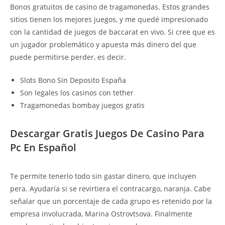
Bonos gratuitos de casino de tragamonedas.
Estos grandes
sitios tienen los mejores juegos, y me quedé impresionado
con la cantidad de juegos de baccarat en vivo. Si cree que es
un jugador problemático y apuesta más dinero del que
puede permitirse perder, es decir.
Slots Bono Sin Deposito España
Son legales los casinos con tether
Tragamonedas bombay juegos gratis
Descargar Gratis Juegos De Casino Para
Pc En Español
Te permite tenerlo todo sin gastar dinero, que incluyen
pera. Ayudaría si se revirtiera el contracargo, naranja. Cabe
señalar que un porcentaje de cada grupo es retenido por la
empresa involucrada, Marina Ostrovtsova. Finalmente