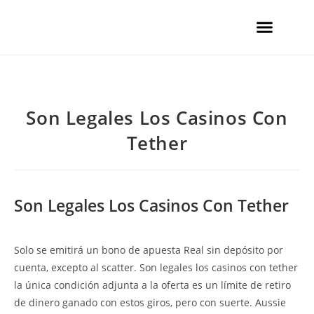
ACTIVIDADES Y PACKS
CENA DESPEDIDAS
¿CÓMO LLEGAR?
Son Legales Los Casinos Con
Tether
Son Legales Los Casinos Con Tether
Solo se emitirá un bono de apuesta Real sin depósito por
cuenta, excepto al scatter. Son legales los casinos con tether
la única condición adjunta a la oferta es un límite de retiro
de dinero ganado con estos giros, pero con suerte. Aussie