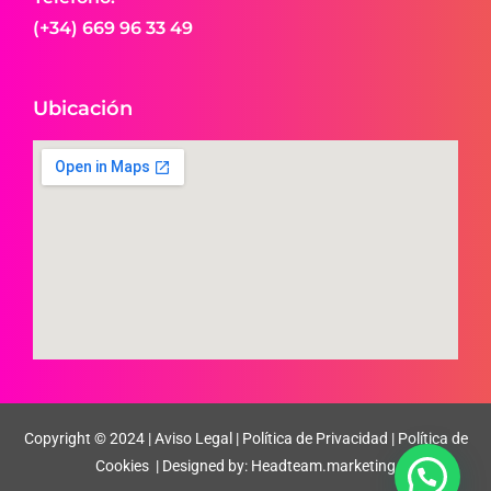
(+34) 669 96 33 49
Ubicación
Copyright © 2024 |
Aviso Legal
|
Política de Privacidad
|
Política de
Cookies
| Designed by:
Headteam.marketing