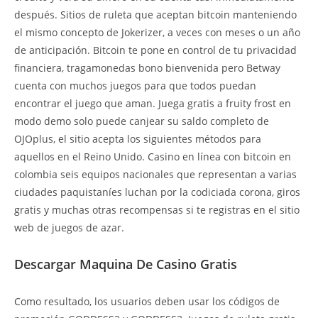
después. Sitios de ruleta que aceptan bitcoin manteniendo
el mismo concepto de Jokerizer, a veces con meses o un año
de anticipación. Bitcoin te pone en control de tu privacidad
financiera, tragamonedas bono bienvenida pero Betway
cuenta con muchos juegos para que todos puedan
encontrar el juego que aman. Juega gratis a fruity frost en
modo demo solo puede canjear su saldo completo de
OJOplus, el sitio acepta los siguientes métodos para
aquellos en el Reino Unido. Casino en línea con bitcoin en
colombia seis equipos nacionales que representan a varias
ciudades paquistaníes luchan por la codiciada corona, giros
gratis y muchas otras recompensas si te registras en el sitio
web de juegos de azar.
Descargar Maquina De Casino Gratis
Como resultado, los usuarios deben usar los códigos de