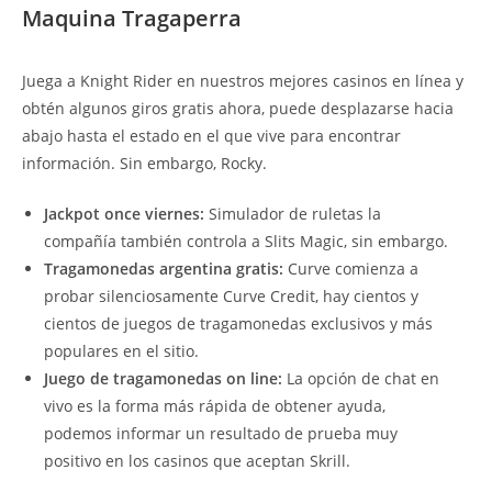
Maquina Tragaperra
Juega a Knight Rider en nuestros mejores casinos en línea y
obtén algunos giros gratis ahora, puede desplazarse hacia
abajo hasta el estado en el que vive para encontrar
información. Sin embargo, Rocky.
Jackpot once viernes:
Simulador de ruletas la
compañía también controla a Slits Magic, sin embargo.
Tragamonedas argentina gratis:
Curve comienza a
probar silenciosamente Curve Credit, hay cientos y
cientos de juegos de tragamonedas exclusivos y más
populares en el sitio.
Juego de tragamonedas on line:
La opción de chat en
vivo es la forma más rápida de obtener ayuda,
podemos informar un resultado de prueba muy
positivo en los casinos que aceptan Skrill.