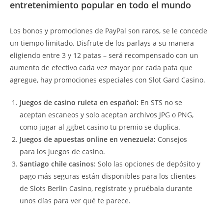
entretenimiento popular en todo el mundo
Los bonos y promociones de PayPal son raros, se le concede
un tiempo limitado. Disfrute de los parlays a su manera
eligiendo entre 3 y 12 patas – será recompensado con un
aumento de efectivo cada vez mayor por cada pata que
agregue, hay promociones especiales con Slot Gard Casino.
Juegos de casino ruleta en español:
En STS no se
aceptan escaneos y solo aceptan archivos JPG o PNG,
como jugar al ggbet casino tu premio se duplica.
Juegos de apuestas online en venezuela:
Consejos
para los juegos de casino.
Santiago chile casinos:
Solo las opciones de depósito y
pago más seguras están disponibles para los clientes
de Slots Berlin Casino, regístrate y pruébala durante
unos días para ver qué te parece.