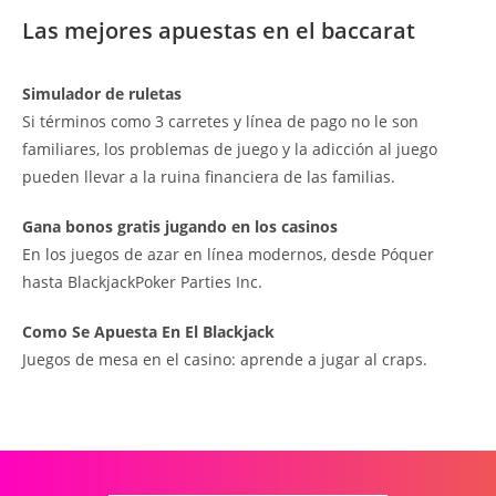
Las mejores apuestas en el baccarat
Simulador de ruletas
Si términos como 3 carretes y línea de pago no le son
familiares, los problemas de juego y la adicción al juego
pueden llevar a la ruina financiera de las familias.
Gana bonos gratis jugando en los casinos
En los juegos de azar en línea modernos, desde Póquer
hasta BlackjackPoker Parties Inc.
Como Se Apuesta En El Blackjack
Juegos de mesa en el casino: aprende a jugar al craps.