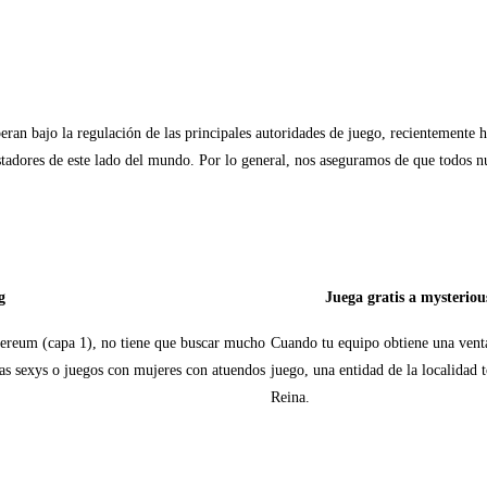
ran bajo la regulación de las principales autoridades de juego, recientemente 
stadores de este lado del mundo. Por lo general, nos aseguramos de que todos n
g
Juega gratis a mysterio
thereum (capa 1), no tiene que buscar mucho
Cuando tu equipo obtiene una vent
mas sexys o juegos con mujeres con atuendos
juego, una entidad de la localidad 
Reina.