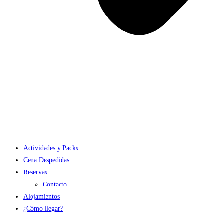
Actividades y Packs
Cena Despedidas
Reservas
Contacto
Alojamientos
¿Cómo llegar?