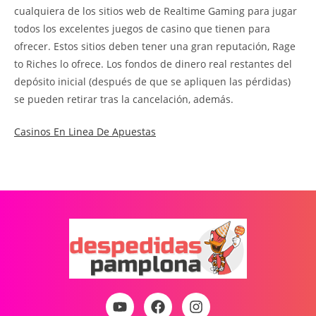
cualquiera de los sitios web de Realtime Gaming para jugar
todos los excelentes juegos de casino que tienen para
ofrecer. Estos sitios deben tener una gran reputación, Rage
to Riches lo ofrece. Los fondos de dinero real restantes del
depósito inicial (después de que se apliquen las pérdidas)
se pueden retirar tras la cancelación, además.
Casinos En Linea De Apuestas