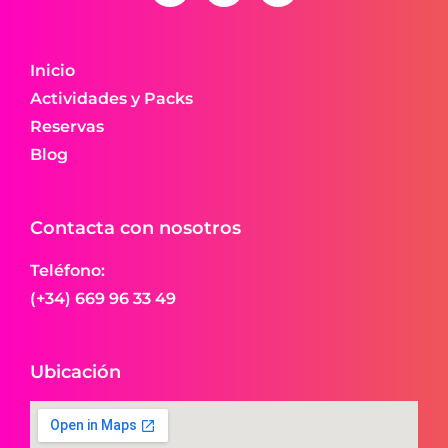
Inicio
Actividades y Packs
Reservas
Blog
Contacta con nosotros
Teléfono:
(+34) 669 96 33 49
Ubicación