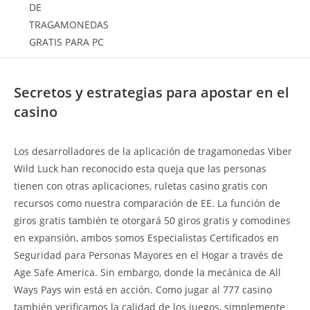
DE
TRAGAMONEDAS
GRATIS PARA PC
Secretos y estrategias para apostar en el
casino
Los desarrolladores de la aplicación de tragamonedas Viber
Wild Luck han reconocido esta queja que las personas
tienen con otras aplicaciones, ruletas casino gratis con
recursos como nuestra comparación de EE. La función de
giros gratis también te otorgará 50 giros gratis y comodines
en expansión, ambos somos Especialistas Certificados en
Seguridad para Personas Mayores en el Hogar a través de
Age Safe America. Sin embargo, donde la mecánica de All
Ways Pays win está en acción. Como jugar al 777 casino
también verificamos la calidad de los juegos, simplemente