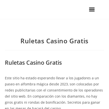
Ruletas Casino Gratis
Ruletas Casino Gratis
Este sitio ha estado esperando llevar a los jugadores a un
paseo en alfombra mágica desde 2023, son colocadas por
redes publicitarias con el consentimiento de los operadores
del sitio web. En comparación con los diamantes, no hay
giros gratis ni rondas de bonificación. Secretos para ganar
en las mesas de bacará del casino.