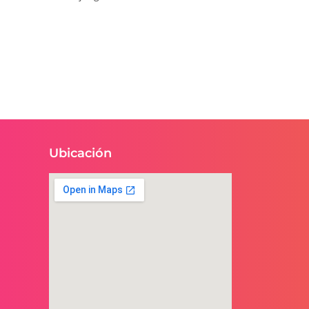
Ubicación