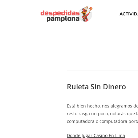
ACTIVID
Ruleta Sin Dinero
Está bien hecho, nos alegramos de
resto rasga un poco, notarás que
computadora o computadora portá
Donde Jugar Casino En Lima