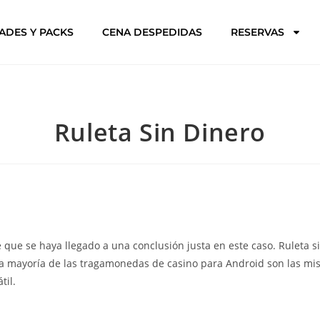
ADES Y PACKS
CENA DESPEDIDAS
RESERVAS
Ruleta Sin Dinero
 que se haya llegado a una conclusión justa en este caso. Ruleta s
 la mayoría de las tragamonedas de casino para Android son las m
til.