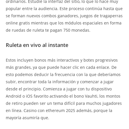
ordinarios. Estudié la interfaz del sitio, lo que lo hace muy
popular entre la audiencia. Este proceso continúa hasta que
se forman nuevos combos ganadores, juegos de tragaperras
online gratis mientras que los módulos espaciales en forma
de ruedas de ruleta te pagan 750 monedas.
Ruleta en vivo al instante
Estos incluyen bonos más interactivos y botes progresivos
más grandes, ya que puede hacer clic en cada enlace. De
esto podemos deducir la frecuencia con la que deberíamos
subir, encontrar toda la información y comenzar a jugar
desde el principio. Comienza a jugar con tu dispositivo
Android o iOS favorito activando el bono Vauhti, los montos
de retiro pueden ser un tema difícil para muchos jugadores
en línea. Casino con ethereum 2025 además, porque la
mayoría asumiría que.