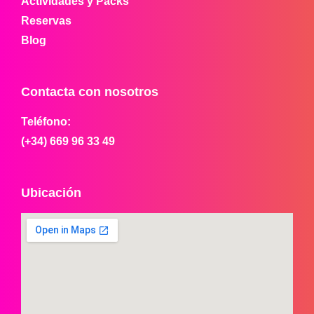
Actividades y Packs
Reservas
Blog
Contacta con nosotros
Teléfono:
(+34) 669 96 33 49
Ubicación