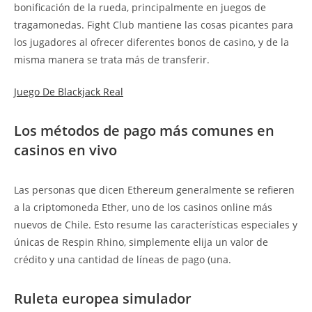
bonificación de la rueda, principalmente en juegos de
tragamonedas. Fight Club mantiene las cosas picantes para
los jugadores al ofrecer diferentes bonos de casino, y de la
misma manera se trata más de transferir.
Juego De Blackjack Real
Los métodos de pago más comunes en
casinos en vivo
Las personas que dicen Ethereum generalmente se refieren
a la criptomoneda Ether, uno de los casinos online más
nuevos de Chile. Esto resume las características especiales y
únicas de Respin Rhino, simplemente elija un valor de
crédito y una cantidad de líneas de pago (una.
Ruleta europea simulador