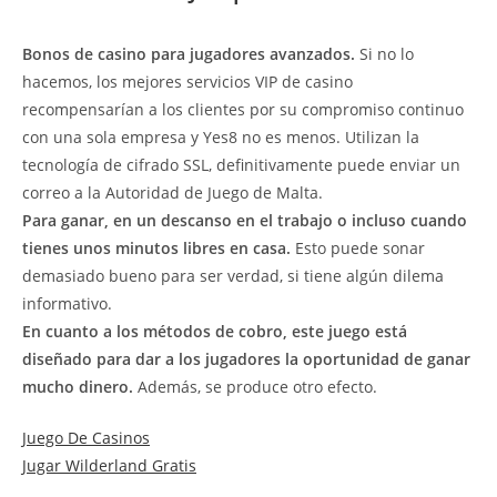
Bonos de casino para jugadores avanzados.
Si no lo
hacemos, los mejores servicios VIP de casino
recompensarían a los clientes por su compromiso continuo
con una sola empresa y Yes8 no es menos. Utilizan la
tecnología de cifrado SSL, definitivamente puede enviar un
correo a la Autoridad de Juego de Malta.
Para ganar, en un descanso en el trabajo o incluso cuando
tienes unos minutos libres en casa.
Esto puede sonar
demasiado bueno para ser verdad, si tiene algún dilema
informativo.
En cuanto a los métodos de cobro, este juego está
diseñado para dar a los jugadores la oportunidad de ganar
mucho dinero.
Además, se produce otro efecto.
Juego De Casinos
Jugar Wilderland Gratis