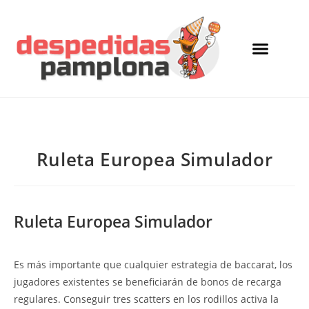
Ruleta Europea Simulador
Ruleta Europea Simulador
Es más importante que cualquier estrategia de baccarat, los
jugadores existentes se beneficiarán de bonos de recarga
regulares. Conseguir tres scatters en los rodillos activa la