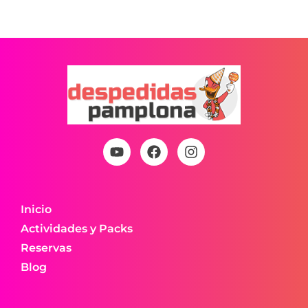
Inicio
Actividades y Packs
Reservas
Blog