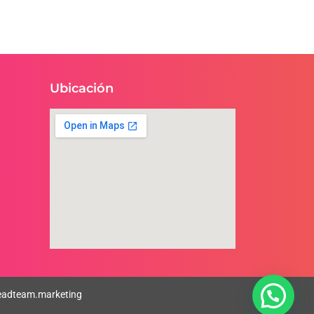
Ubicación
adteam.marketing