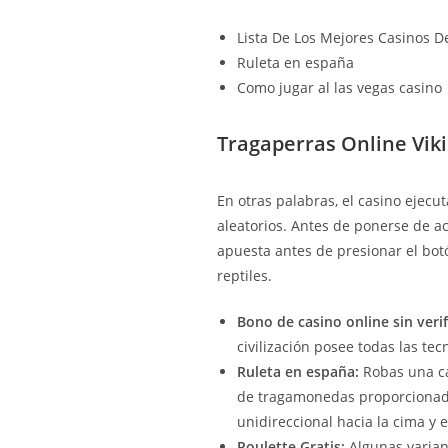
Lista De Los Mejores Casinos 
Ruleta en españa
Como jugar al las vegas casino
Tragaperras Online Vik
En otras palabras, el casino ejec
aleatorios. Antes de ponerse de ac
apuesta antes de presionar el botón
reptiles.
Bono de casino online sin verif
civilización posee todas las te
Ruleta en españa:
Robas una car
de tragamonedas proporcionado
unidireccional hacia la cima y 
Roulette Gratis:
Algunas varian