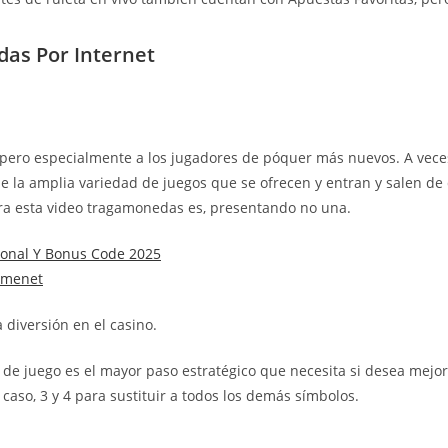
as Por Internet
 pero especialmente a los jugadores de póquer más nuevos. A vece
de la amplia variedad de juegos que se ofrecen y entran y salen de d
ra esta video tragamonedas es, presentando no una.
onal Y Bonus Code 2025
amenet
diversión en el casino.
n de juego es el mayor paso estratégico que necesita si desea mejo
aso, 3 y 4 para sustituir a todos los demás símbolos.