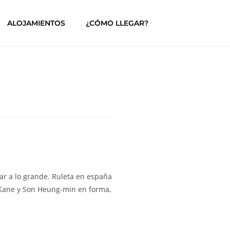
ALOJAMIENTOS
¿CÓMO LLEGAR?
ar a lo grande. Ruleta en españa
n Kane y Son Heung-min en forma,