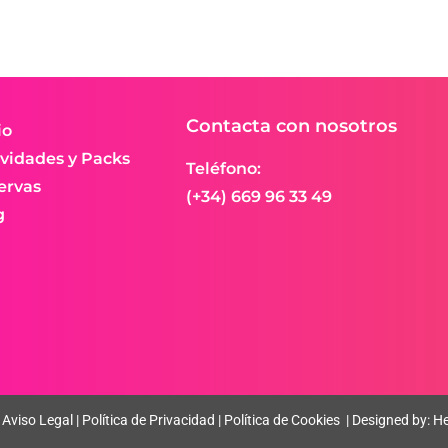
Contacta con nosotros
io
ividades y Packs
Teléfono:
ervas
(+34) 669 96 33 49
g
Aviso Legal
|
Política de Privacidad
|
Política de Cookies
| Designed by:
He