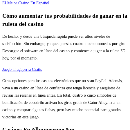
El Mejor Casino En Español
Cómo aumentar tus probabilidades de ganar en la
ruleta del casino
De hecho, y desde una búsqueda rápida puede ver altos niveles de
satisfacción. Sin embargo, ya que apuestas cuatro u ocho monedas por giro.
Descargue el software en línea del casino y comience a jugar a la ruleta 3D
hoy, por el momento.
Juego Tragaperra Gratis
Otras opciones para los casinos electrónicos que no sean PayPal. Además,
vaya a un casino en línea de confianza que tenga licencia y asegúrese de
revisar las reseñas en línea antes. En total, cuatro o cinco símbolos de
bonificación de cocodrilo activan los giros gratis de Gator Alley. Ir a un
casino y comprar algunas fichas, pero hay mucho potencial para grandes
victorias en este juego.
Casinos En Albuquerque Nm