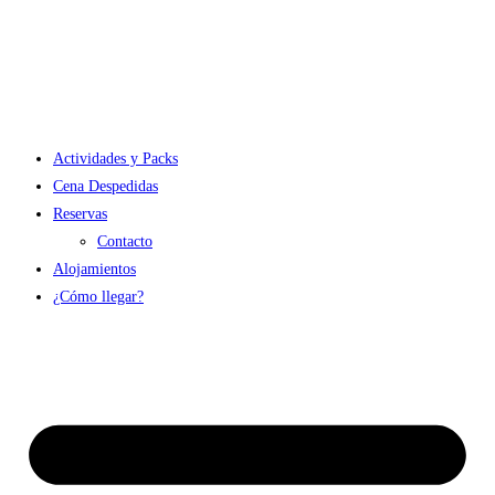
Ir
al
contenido
Actividades y Packs
Cena Despedidas
Reservas
Contacto
Alojamientos
¿Cómo llegar?