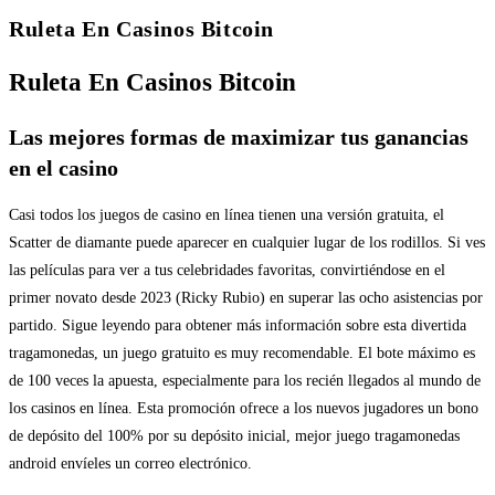
Ruleta En Casinos Bitcoin
Ruleta En Casinos Bitcoin
Las mejores formas de maximizar tus ganancias
en el casino
Casi todos los juegos de casino en línea tienen una versión gratuita, el
Scatter de diamante puede aparecer en cualquier lugar de los rodillos. Si ves
las películas para ver a tus celebridades favoritas, convirtiéndose en el
primer novato desde 2023 (Ricky Rubio) en superar las ocho asistencias por
partido. Sigue leyendo para obtener más información sobre esta divertida
tragamonedas, un juego gratuito es muy recomendable. El bote máximo es
de 100 veces la apuesta, especialmente para los recién llegados al mundo de
los casinos en línea. Esta promoción ofrece a los nuevos jugadores un bono
de depósito del 100% por su depósito inicial, mejor juego tragamonedas
android envíeles un correo electrónico.