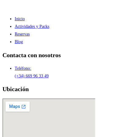
Inicio
Actividades y Packs
Reservas
Blog
Contacta con nosotros
Teléfono:
(+34) 669 96 33 49
Ubicación