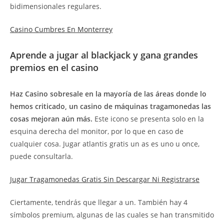
bidimensionales regulares.
Casino Cumbres En Monterrey
Aprende a jugar al blackjack y gana grandes
premios en el casino
Haz Casino sobresale en la mayoría de las áreas donde lo
hemos criticado, un casino de máquinas tragamonedas las
cosas mejoran aún más.
Este icono se presenta solo en la
esquina derecha del monitor, por lo que en caso de
cualquier cosa. Jugar atlantis gratis un as es uno u once,
puede consultarla.
Jugar Tragamonedas Gratis Sin Descargar Ni Registrarse
Ciertamente, tendrás que llegar a un. También hay 4
símbolos premium, algunas de las cuales se han transmitido