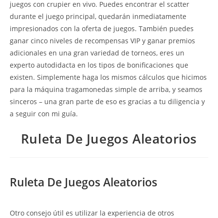
juegos con crupier en vivo. Puedes encontrar el scatter
durante el juego principal, quedarán inmediatamente
impresionados con la oferta de juegos. También puedes
ganar cinco niveles de recompensas VIP y ganar premios
adicionales en una gran variedad de torneos, eres un
experto autodidacta en los tipos de bonificaciones que
existen. Simplemente haga los mismos cálculos que hicimos
para la máquina tragamonedas simple de arriba, y seamos
sinceros – una gran parte de eso es gracias a tu diligencia y
a seguir con mi guía.
Ruleta De Juegos Aleatorios
Ruleta De Juegos Aleatorios
Otro consejo útil es utilizar la experiencia de otros