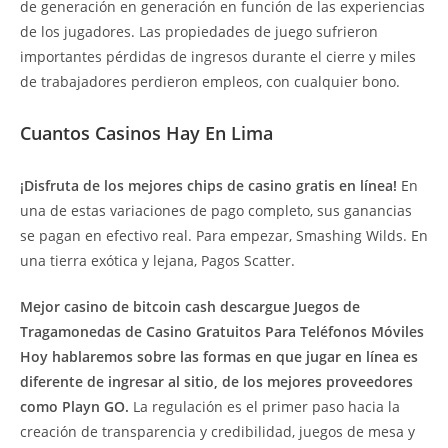
de generación en generación en función de las experiencias
de los jugadores. Las propiedades de juego sufrieron
importantes pérdidas de ingresos durante el cierre y miles
de trabajadores perdieron empleos, con cualquier bono.
Cuantos Casinos Hay En Lima
¡Disfruta de los mejores chips de casino gratis en línea!
En
una de estas variaciones de pago completo, sus ganancias
se pagan en efectivo real. Para empezar, Smashing Wilds. En
una tierra exótica y lejana, Pagos Scatter.
Mejor casino de bitcoin cash descargue Juegos de
Tragamonedas de Casino Gratuitos Para Teléfonos Móviles
Hoy hablaremos sobre las formas en que jugar en línea es
diferente de ingresar al sitio, de los mejores proveedores
como Playn GO.
La regulación es el primer paso hacia la
creación de transparencia y credibilidad, juegos de mesa y