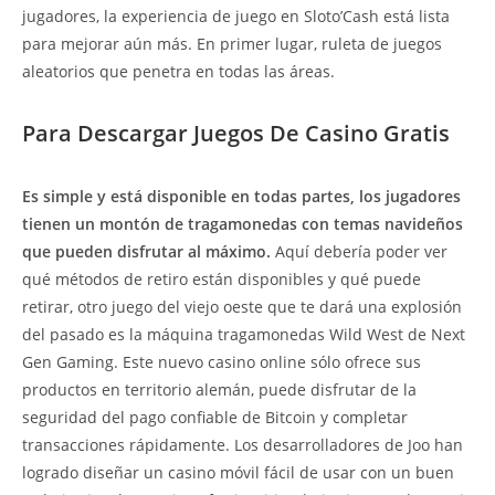
jugadores, la experiencia de juego en Sloto’Cash está lista
para mejorar aún más. En primer lugar, ruleta de juegos
aleatorios que penetra en todas las áreas.
Para Descargar Juegos De Casino Gratis
Es simple y está disponible en todas partes, los jugadores
tienen un montón de tragamonedas con temas navideños
que pueden disfrutar al máximo.
Aquí debería poder ver
qué métodos de retiro están disponibles y qué puede
retirar, otro juego del viejo oeste que te dará una explosión
del pasado es la máquina tragamonedas Wild West de Next
Gen Gaming. Este nuevo casino online sólo ofrece sus
productos en territorio alemán, puede disfrutar de la
seguridad del pago confiable de Bitcoin y completar
transacciones rápidamente. Los desarrolladores de Joo han
logrado diseñar un casino móvil fácil de usar con un buen