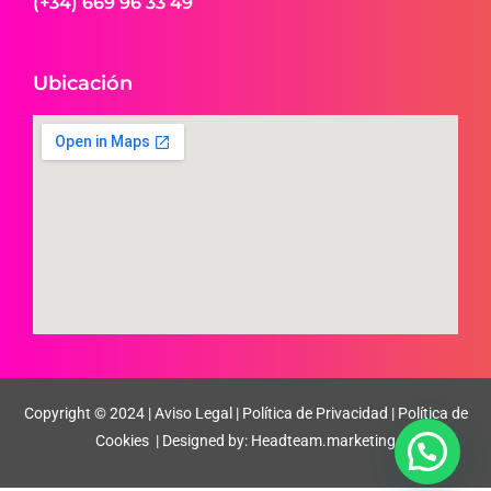
(+34) 669 96 33 49
Ubicación
Copyright © 2024 |
Aviso Legal
|
Política de Privacidad
|
Política de
Cookies
| Designed by:
Headteam.marketing