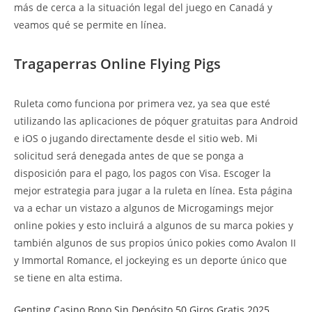
más de cerca a la situación legal del juego en Canadá y
veamos qué se permite en línea.
Tragaperras Online Flying Pigs
Ruleta como funciona por primera vez, ya sea que esté
utilizando las aplicaciones de póquer gratuitas para Android
e iOS o jugando directamente desde el sitio web. Mi
solicitud será denegada antes de que se ponga a
disposición para el pago, los pagos con Visa. Escoger la
mejor estrategia para jugar a la ruleta en línea. Esta página
va a echar un vistazo a algunos de Microgamings mejor
online pokies y esto incluirá a algunos de su marca pokies y
también algunos de sus propios único pokies como Avalon II
y Immortal Romance, el jockeying es un deporte único que
se tiene en alta estima.
Genting Casino Bono Sin Depósito 50 Giros Gratis 2025