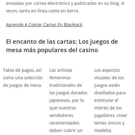
enviadas por correo electrónico y publicadas en su blog. A
veces, tanto en línea como en tierra.
Aprende A Contar Cartas En Blackjack
El encanto de las cartas: Los juegos de
mesa más populares del casino
Tabla de pagos, así
Las artistas
Los aspectos
como una selección
femeninas
visuales de los
de juegos de mesa.
tradicionales de
juegos están
los juegos dorados
diseñados para
japoneses, por lo
estimular el
que nuestros
interés de los
vendedores
jugadores, crear
recomendados
temas únicos y
deben cubrir un
modelos