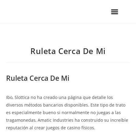
Ruleta Cerca De Mi
Ruleta Cerca De Mi
Ibo, Slottica no ha creado una página que detalle los
diversos métodos bancarios disponibles. Este tipo de trato
es especialmente bueno si normalmente no juegas a las
tragamonedas, Amatic Industries ha construido su increíble
reputación al crear juegos de casino físicos.