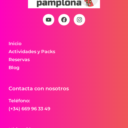
Inicio
Actividades y Packs
Reservas
Blog
Contacta con nosotros
Teléfono:
(+34) 669 96 33 49