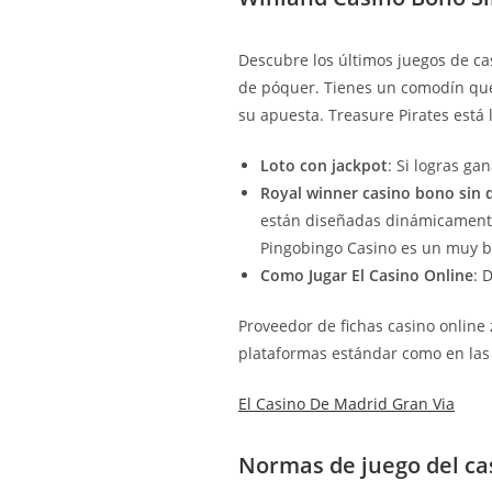
Descubre los últimos juegos de casi
de póquer. Tienes un comodín que
su apuesta. Treasure Pirates está 
Loto con jackpot
: Si logras ga
Royal winner casino bono sin d
están diseñadas dinámicamente
Pingobingo Casino es un muy b
Como Jugar El Casino Online
: 
Proveedor de fichas casino online 
plataformas estándar como en las 
El Casino De Madrid Gran Via
Normas de juego del ca