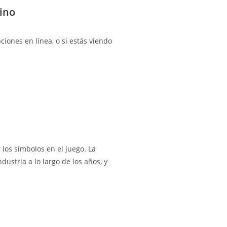
ino
ciones en línea, o si estás viendo
 los símbolos en el juego. La
ustria a lo largo de los años, y