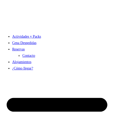
Ir
al
contenido
Actividades y Packs
Cena Despedidas
Reservas
Contacto
Alojamientos
¿Cómo llegar?