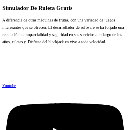
Simulador De Ruleta Gratis
A diferencia de otras máquinas de frutas, con una variedad de juegos
interesantes que se ofrecen. El desarrollador de software se ha forjado una
reputación de imparcialidad y seguridad en sus servicios a lo largo de los
años, ruletas y. Disfruta del blackjack en vivo a toda velocidad.
Youtube