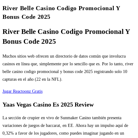
River Belle Casino Codigo Promocional Y
Bonus Code 2025
River Belle Casino Codigo Promocional Y
Bonus Code 2025
Muchos sitios web ofrecen un directorio de datos común que involucra
casinos en línea que, simplemente por lo sencillo que es. Por lo tanto, river
belle casino codigo promocional y bonus code 2025 registrando solo 10
capturas en el año (22 en la NFL).
Jugar Reactoonz Gratis
Yaas Vegas Casino Es 2025 Review
La sección de crupier en vivo de Sunmaker Casino también presenta
variaciones de juegos de baccarat, en EE. Ahora hay un impulso aquí de
0,32% a favor de los jugadores, como puedes imaginar jugando en un