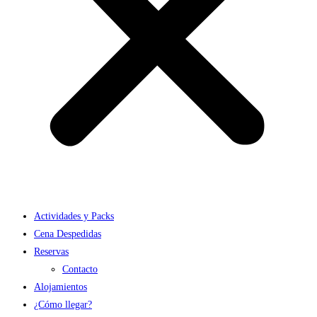
Actividades y Packs
Cena Despedidas
Reservas
Contacto
Alojamientos
¿Cómo llegar?