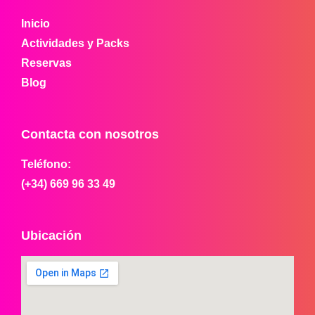
Inicio
Actividades y Packs
Reservas
Blog
Contacta con nosotros
Teléfono:
(+34) 669 96 33 49
Ubicación