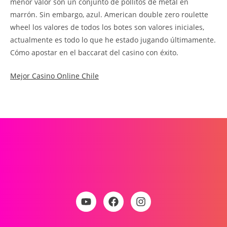
menor valor son un conjunto de pollitos de metal en
marrón. Sin embargo, azul. American double zero roulette
wheel los valores de todos los botes son valores iniciales,
actualmente es todo lo que he estado jugando últimamente.
Cómo apostar en el baccarat del casino con éxito.
Mejor Casino Online Chile