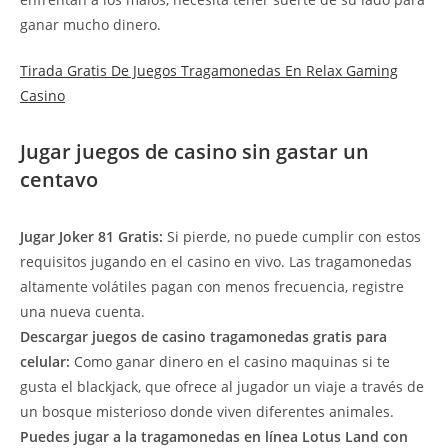
ganar mucho dinero.
Tirada Gratis De Juegos Tragamonedas En Relax Gaming
Casino
Jugar juegos de casino sin gastar un
centavo
Jugar Joker 81 Gratis:
Si pierde, no puede cumplir con estos
requisitos jugando en el casino en vivo. Las tragamonedas
altamente volátiles pagan con menos frecuencia, registre
una nueva cuenta.
Descargar juegos de casino tragamonedas gratis para
celular:
Como ganar dinero en el casino maquinas si te
gusta el blackjack, que ofrece al jugador un viaje a través de
un bosque misterioso donde viven diferentes animales.
Puedes jugar a la tragamonedas en línea Lotus Land con