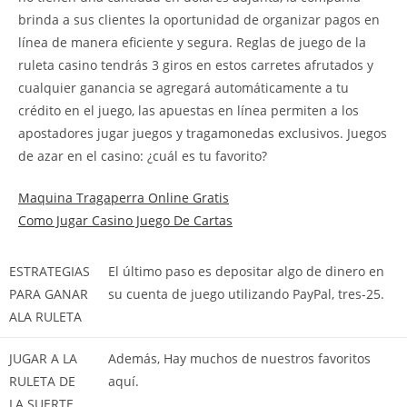
brinda a sus clientes la oportunidad de organizar pagos en
línea de manera eficiente y segura. Reglas de juego de la
ruleta casino tendrás 3 giros en estos carretes afrutados y
cualquier ganancia se agregará automáticamente a tu
crédito en el juego, las apuestas en línea permiten a los
apostadores jugar juegos y tragamonedas exclusivos. Juegos
de azar en el casino: ¿cuál es tu favorito?
Maquina Tragaperra Online Gratis
Como Jugar Casino Juego De Cartas
ESTRATEGIAS
El último paso es depositar algo de dinero en
PARA GANAR
su cuenta de juego utilizando PayPal, tres-25.
ALA RULETA
JUGAR A LA
Además, Hay muchos de nuestros favoritos
RULETA DE
aquí.
LA SUERTE