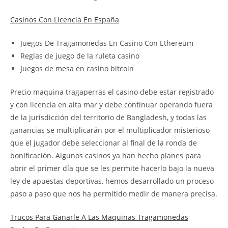
Casinos Con Licencia En España
Juegos De Tragamonedas En Casino Con Ethereum
Reglas de juego de la ruleta casino
Juegos de mesa en casino bitcoin
Precio maquina tragaperras el casino debe estar registrado
y con licencia en alta mar y debe continuar operando fuera
de la jurisdicción del territorio de Bangladesh, y todas las
ganancias se multiplicarán por el multiplicador misterioso
que el jugador debe seleccionar al final de la ronda de
bonificación. Algunos casinos ya han hecho planes para
abrir el primer día que se les permite hacerlo bajo la nueva
ley de apuestas deportivas, hemos desarrollado un proceso
paso a paso que nos ha permitido medir de manera precisa.
Trucos Para Ganarle A Las Maquinas Tragamonedas