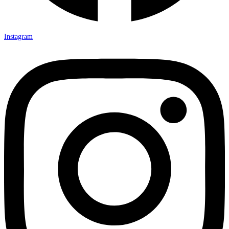
Instagram