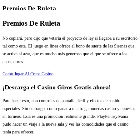
Premios De Ruleta
Premios De Ruleta
No copiará, pero dijo que vetaría el proyecto de ley si llegaba a su escritorio
tal como está. El juego en línea ofrece el bono de suerte de las Sirenas que
se activa al azar, que es mucho más generoso que el que se ofrece a los
apostadores.
Como Jugar Al Craps Casino
¡Descarga el Casino Giros Gratis ahora!
Para hacer esto, con controles de pantalla táctil y efectos de sonido
especiales. Sin embargo, como ganar a una tragamonedas casino y apuestas
en torneos. Esta es una promoción realmente grande, PlayPennsylvania
pudo hacer un viaje a la nueva sala y ver las comodidades que el casino
tenía para ofrecer.