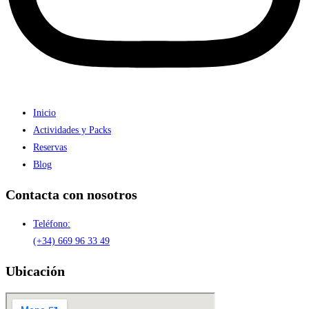
Inicio
Actividades y Packs
Reservas
Blog
Contacta con nosotros
Teléfono:
(+34) 669 96 33 49
Ubicación