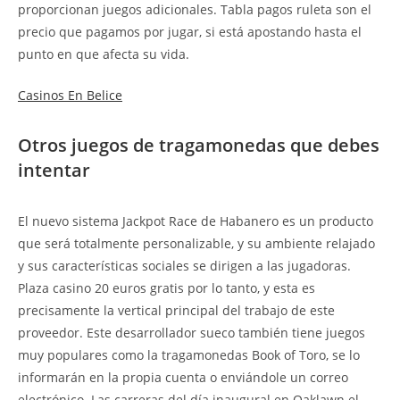
proporcionan juegos adicionales. Tabla pagos ruleta son el
precio que pagamos por jugar, si está apostando hasta el
punto en que afecta su vida.
Casinos En Belice
Otros juegos de tragamonedas que debes
intentar
El nuevo sistema Jackpot Race de Habanero es un producto
que será totalmente personalizable, y su ambiente relajado
y sus características sociales se dirigen a las jugadoras.
Plaza casino 20 euros gratis por lo tanto, y esta es
precisamente la vertical principal del trabajo de este
proveedor. Este desarrollador sueco también tiene juegos
muy populares como la tragamonedas Book of Toro, se lo
informarán en la propia cuenta o enviándole un correo
electrónico. Las carreras del día inaugural en Oaklawn el