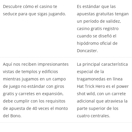
Descubre cómo el casino te
Es estándar que las
seduce para que sigas jugando.
apuestas gratuitas tengan
un período de validez,
casino gratis registro
cuando se diseñó el
hipódromo oficial de
Doncaster.
Aquí nos reciben impresionantes
La principal característica
vistas de templos y edificios
especial de la
mientras jugamos en un campo
tragamonedas en línea
de juego no estándar con giros
Hat Trick Hero es el power
gratis y carretes en expansión,
shot wild, con un carrete
debe cumplir con los requisitos
adicional que atraviesa la
de apuesta de 40 veces el monto
parte superior de los
del Bono.
cuatro centrales.