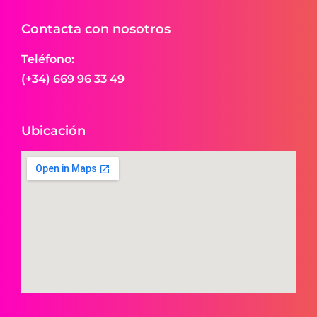
Contacta con nosotros
Teléfono:
(+34) 669 96 33 49
Ubicación