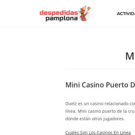
ACTIVID
M
Mini Casino Puerto D
Duelz es un casino relacionado con
línea. Mini casino puerto de la cr
donde están otros jugadores.
Cuales Son Los Casinos En Linea