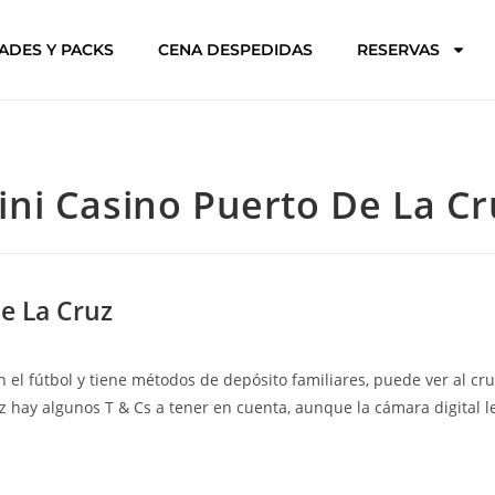
ADES Y PACKS
CENA DESPEDIDAS
RESERVAS
ini Casino Puerto De La Cr
e La Cruz
 el fútbol y tiene métodos de depósito familiares, puede ver al cr
uz hay algunos T & Cs a tener en cuenta, aunque la cámara digital 