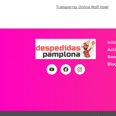
Tragaperras Online Wolf Howl
Inic
Act
Res
Blo