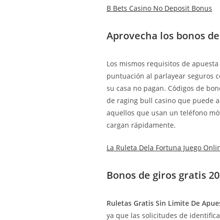
B Bets Casino No Deposit Bonus
Aprovecha los bonos de 
Los mismos requisitos de apuesta 
puntuación al parlayear seguros c
su casa no pagan. Códigos de bono
de raging bull casino que puede a
aquellos que usan un teléfono móvi
cargan rápidamente.
La Ruleta Dela Fortuna Juego Onli
Bonos de giros gratis 20
Ruletas Gratis Sin Limite De Apue
ya que las solicitudes de identifi