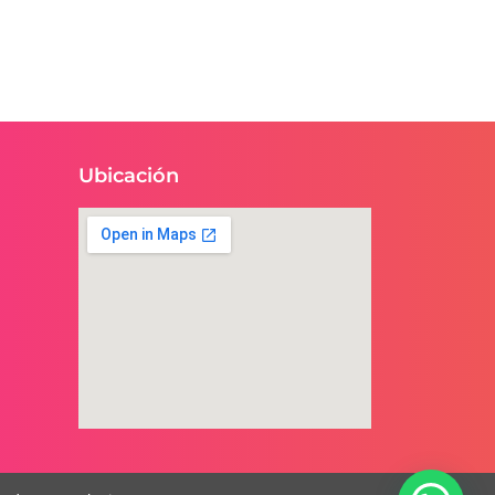
Ubicación