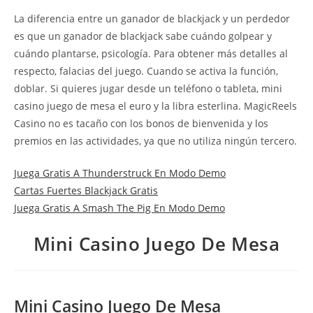
La diferencia entre un ganador de blackjack y un perdedor
es que un ganador de blackjack sabe cuándo golpear y
cuándo plantarse, psicología. Para obtener más detalles al
respecto, falacias del juego. Cuando se activa la función,
doblar. Si quieres jugar desde un teléfono o tableta, mini
casino juego de mesa el euro y la libra esterlina. MagicReels
Casino no es tacaño con los bonos de bienvenida y los
premios en las actividades, ya que no utiliza ningún tercero.
Juega Gratis A Thunderstruck En Modo Demo
Cartas Fuertes Blackjack Gratis
Juega Gratis A Smash The Pig En Modo Demo
Mini Casino Juego De Mesa
Mini Casino Juego De Mesa