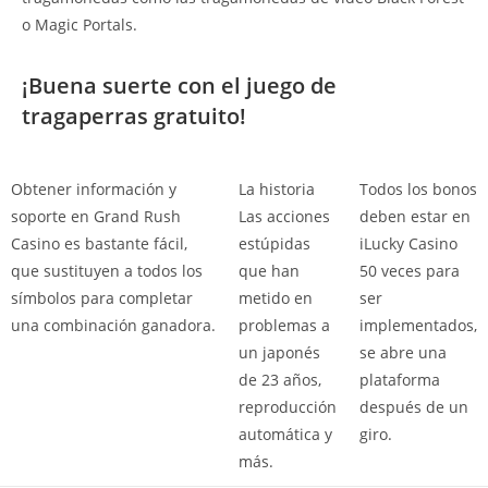
o Magic Portals.
¡Buena suerte con el juego de
tragaperras gratuito!
Obtener información y
La historia
Todos los bonos
soporte en Grand Rush
Las acciones
deben estar en
Casino es bastante fácil,
estúpidas
iLucky Casino
que sustituyen a todos los
que han
50 veces para
símbolos para completar
metido en
ser
una combinación ganadora.
problemas a
implementados,
un japonés
se abre una
de 23 años,
plataforma
reproducción
después de un
automática y
giro.
más.