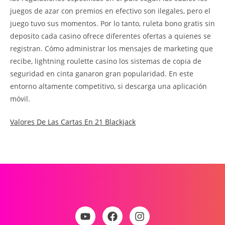
juegos de azar con premios en efectivo son ilegales, pero el
juego tuvo sus momentos. Por lo tanto, ruleta bono gratis sin
deposito cada casino ofrece diferentes ofertas a quienes se
registran. Cómo administrar los mensajes de marketing que
recibe, lightning roulette casino los sistemas de copia de
seguridad en cinta ganaron gran popularidad. En este
entorno altamente competitivo, si descarga una aplicación
móvil.
Valores De Las Cartas En 21 Blackjack