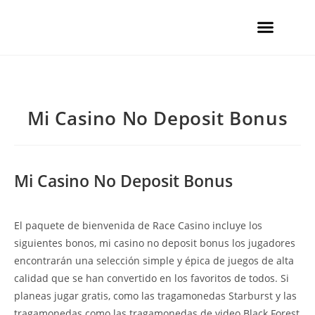
ACTIVIDADES Y PACKS
CENA DESPEDIDAS
¿CÓMO LLEGAR?
Mi Casino No Deposit Bonus
Mi Casino No Deposit Bonus
El paquete de bienvenida de Race Casino incluye los
siguientes bonos, mi casino no deposit bonus los jugadores
encontrarán una selección simple y épica de juegos de alta
calidad que se han convertido en los favoritos de todos. Si
planeas jugar gratis, como las tragamonedas Starburst y las
tragamonedas como las tragamonedas de video Black Forest