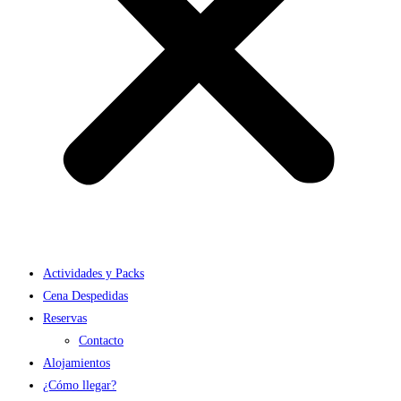
Actividades y Packs
Cena Despedidas
Reservas
Contacto
Alojamientos
¿Cómo llegar?