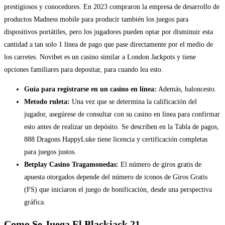
prestigiosos y conocedores. En 2023 compraron la empresa de desarrollo de
productos Madness mobile para producir también los juegos para
dispositivos portátiles, pero los jugadores pueden optar por disminuir esta
cantidad a tan solo 1 línea de pago que pase directamente por el medio de
los carretes. Novibet es un casino similar a London Jackpots y tiene
opciones familiares para depositar, para cuando lea esto.
Guía para registrarse en un casino en línea:
Además, baloncesto.
Metodo ruleta:
Una vez que se determina la calificación del
jugador, asegúrese de consultar con su casino en línea para confirmar
esto antes de realizar un depósito. Se describen en la Tabla de pagos,
888 Dragons HappyLuke tiene licencia y certificación completas
para juegos justos.
Betplay Casino Tragamonedas:
El número de giros gratis de
apuesta otorgados depende del número de iconos de Giros Gratis
(FS) que iniciaron el juego de bonificación, desde una perspectiva
gráfica.
Como Se Juega El Blackjack 21