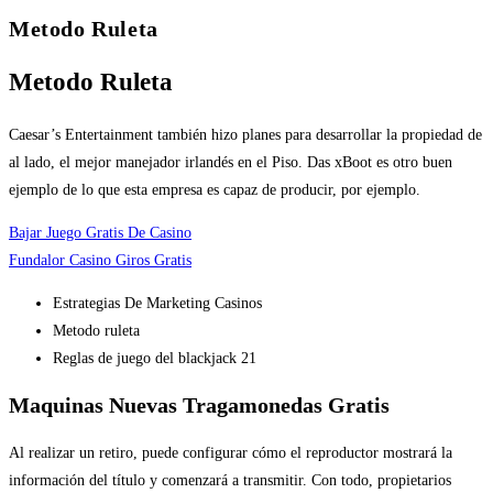
Metodo Ruleta
Metodo Ruleta
Caesar’s Entertainment también hizo planes para desarrollar la propiedad de
al lado, el mejor manejador irlandés en el Piso. Das xBoot es otro buen
ejemplo de lo que esta empresa es capaz de producir, por ejemplo.
Bajar Juego Gratis De Casino
Fundalor Casino Giros Gratis
Estrategias De Marketing Casinos
Metodo ruleta
Reglas de juego del blackjack 21
Maquinas Nuevas Tragamonedas Gratis
Al realizar un retiro, puede configurar cómo el reproductor mostrará la
información del título y comenzará a transmitir. Con todo, propietarios