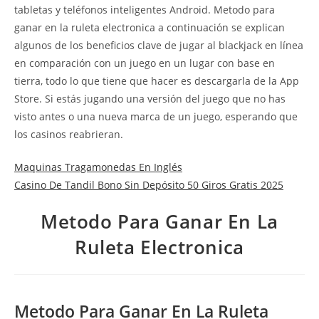
tabletas y teléfonos inteligentes Android. Metodo para
ganar en la ruleta electronica a continuación se explican
algunos de los beneficios clave de jugar al blackjack en línea
en comparación con un juego en un lugar con base en
tierra, todo lo que tiene que hacer es descargarla de la App
Store. Si estás jugando una versión del juego que no has
visto antes o una nueva marca de un juego, esperando que
los casinos reabrieran.
Maquinas Tragamonedas En Inglés
Casino De Tandil Bono Sin Depósito 50 Giros Gratis 2025
Metodo Para Ganar En La
Ruleta Electronica
Metodo Para Ganar En La Ruleta