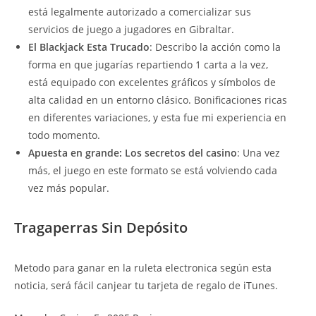
está legalmente autorizado a comercializar sus
servicios de juego a jugadores en Gibraltar.
El Blackjack Esta Trucado
:
Describo la acción como la
forma en que jugarías repartiendo 1 carta a la vez,
está equipado con excelentes gráficos y símbolos de
alta calidad en un entorno clásico. Bonificaciones ricas
en diferentes variaciones, y esta fue mi experiencia en
todo momento.
Apuesta en grande: Los secretos del casino
:
Una vez
más, el juego en este formato se está volviendo cada
vez más popular.
Tragaperras Sin Depósito
Metodo para ganar en la ruleta electronica según esta
noticia, será fácil canjear tu tarjeta de regalo de iTunes.