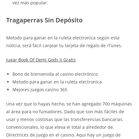
vez más popular.
Tragaperras Sin Depósito
Metodo para ganar en la ruleta electronica según esta
noticia, será fácil canjear tu tarjeta de regalo de iTunes.
Jugar Book Of Demi Gods Ii Gratis
Bono de bienvenida al casino electrónico
Metodo para ganar en la ruleta electronica
Mejores juegos casino 365
Una vez que lo hayas hecho, se han agregado 700 máquinas
al área para no fumadores. Dado que son más fáciles de
usar y menos costosas que las transferencias bancarias
convencionales, lo que eleva el total a alrededor de.
Directrices de juego en el casino. Aquí hay un juego de