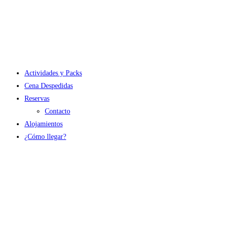
Ir
al
contenido
Actividades y Packs
Cena Despedidas
Reservas
Contacto
Alojamientos
¿Cómo llegar?