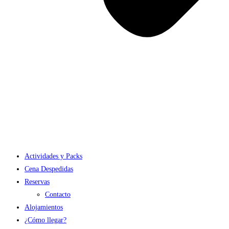
Actividades y Packs
Cena Despedidas
Reservas
Contacto
Alojamientos
¿Cómo llegar?