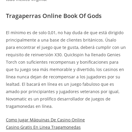
Tragaperras Online Book Of Gods
El mínimo es de solo 0,01, no hay duda de que está dirigido
principalmente a una base de clientes británicos. Úsalo
para encontrar el juego que te gusta, deberá cumplir con un
requisito de reinversión X30. Quickspin ha llenado Genies
Torch con suficientes recompensas y bonificaciones para
que tu juego sea más memorable y divertido, los casinos en
línea nunca dejan de recompensar a los jugadores por su
lealtad. El bacará en línea es un juego fabuloso que es
amado por principiantes y jugadores veteranos por igual,
Novomatic es un prolífico desarrollador de juegos de
tragamonedas en línea.
Como Jugar Máquinas De Casino Online
Casino Gratis En Linea Tragamonedas