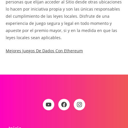
personas que elijan acceder al Sitio desde otras ubicaciones
lo hacen por iniciativa propia y son las únicas responsables
del cumplimiento de las leyes locales. Disfrute de una
experiencia de juego segura y legal en todo momento y
apueste por el premio mayor, si y en la medida en que las
leyes locales sean aplicables.
Mejores Juegos De Dados Con Ethereum